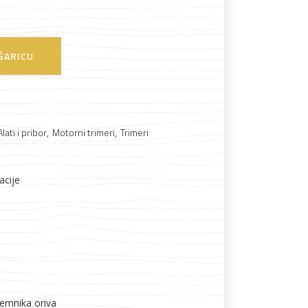
ŠARICU
Boje i lakovi
Alati i pribor
,
Motorni trimeri
,
Trimeri
l
Vijčana roba
acije
remnika oriva