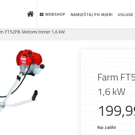
WEBSHOP
NAMJEŠTAJ PO MJERI
USLUGE
rm FT52PB Motorni trimer 1,6 kW
Farm FT5
1,6 kW
199,
 što je novo u ponudi
Na zalihi