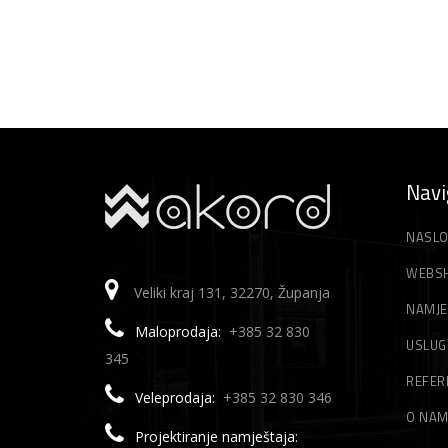
Navi
NASLO
WEBS
Veliki kraj 131, 32270, Županja
NAMJE
Maloprodaja:
+385 32 830
USLUG
345
REFER
Veleprodaja:
+385 32 830 346
O NA
Projektiranje namještaja: