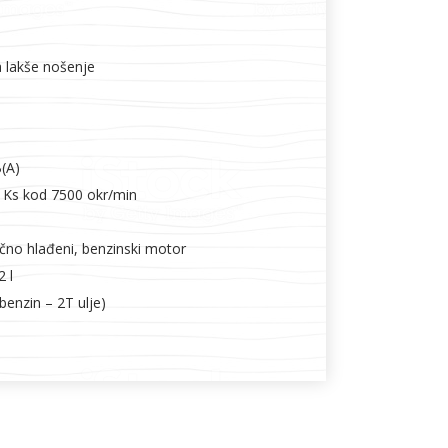
 lakše nošenje
(A)
4 Ks kod 7500 okr/min
ačno hlađeni, benzinski motor
2 l
benzin – 2T ulje)