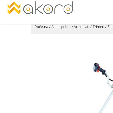
Početna
/
Alati i pribor
/
Vrtni alati
/
Trimeri
/ Fa
Pogledajte