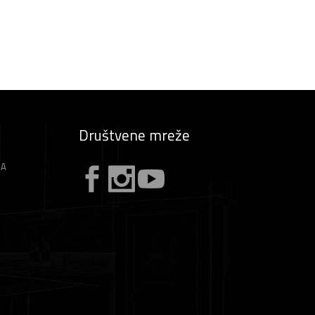
Društvene mreže
ZA
A