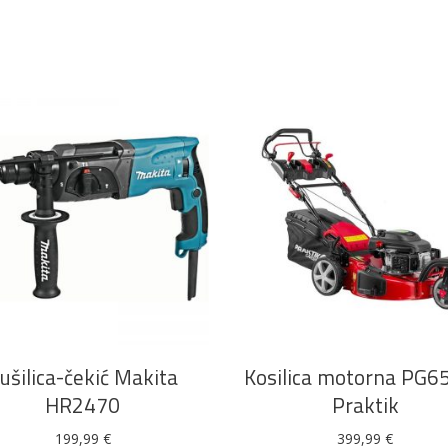
DODAJ U KOŠARICU
DODAJ U KOŠARICU
ušilica-čekić Makita
Kosilica motorna PG6
HR2470
Praktik
199,99
€
399,99
€