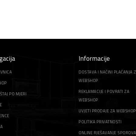
gacija
Informacije
VNICA
DOSTAVA I NAČINI PLAĆANJA 
WEBSHOP
HOP
REKLAMACIJE I POVRATI ZA
ŠTAJ PO MJERI
WEBSHOP
E
UVJETI PRODAJE ZA WEBSHOP
ENCE
POLITIKA PRIVATNOSTI
MA
ONLINE RJEŠAVANJE SPOROV