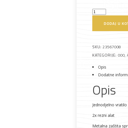
Farm
FT52PB
DODAJ U KO
Alati i pribor
Vrt i okućnica
Zaštitna
Rasvjeta
Motorni
odjeća
trimer
1,6
SKU:
23567008
kW
KATEGORIJE:
000
,
količina
Opis
Vrata i
Bijela tehnika
Metalna
Elektromaterija
Dodatne inform
dovratnici
galanterija
Opis
Jednodjelno vratilo
2x rezni alat
Metalna zaštita sp