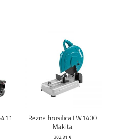
DODAJ U KOŠARICU
5411
Rezna brusilica LW1400
Makita
302,81
€