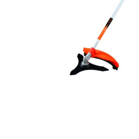
AKCIJA!
Pločasti
materijali
Građevinski
Vodomaterijal
materijali
Okovi za
Bicikli