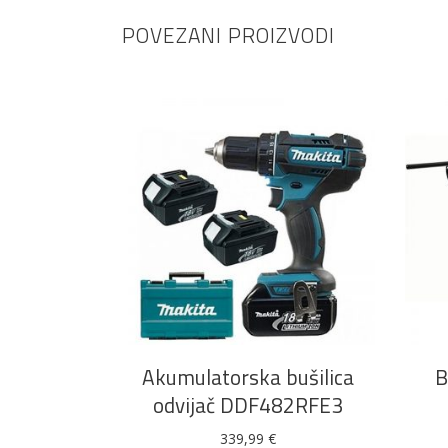
POVEZANI PROIZVODI
DODAJ U KOŠARICU
Akumulatorska bušilica
B
odvijač DDF482RFE3
339,99
€