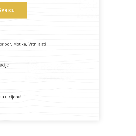
ŠARICU
Boje i lakovi
 pribor
,
Motike
,
Vrtni alati
acije
l
Vijčana roba
na u cijenu!