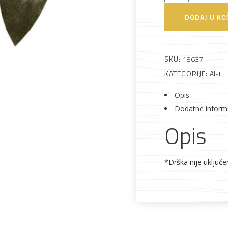
špicasta
DODAJ U KO
Alati i pribor
Vrt i okućnica
Zaštitna
Rasvjeta
količina
odjeća
SKU:
18637
KATEGORIJE:
Alati i
Opis
Dodatne inform
Vrata i
Bijela tehnika
Metalna
Elektromaterija
dovratnici
galanterija
Opis
*Drška nije uključe