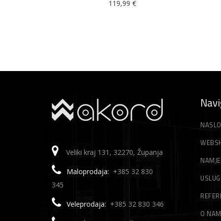
119,99
€
Navi
NASLO
WEBS
Veliki kraj 131, 32270, Županja
NAMJE
Maloprodaja:
+385 32 830
USLUG
345
REFER
Veleprodaja:
+385 32 830 346
O NA