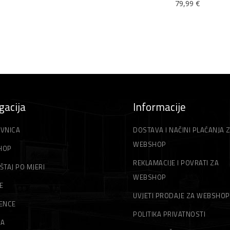
79,99
€
gacija
Informacije
VNICA
DOSTAVA I NAČINI PLAĆANJA 
WEBSHOP
HOP
REKLAMACIJE I POVRATI ZA
ŠTAJ PO MJERI
WEBSHOP
E
UVJETI PRODAJE ZA WEBSHOP
ENCE
POLITIKA PRIVATNOSTI
MA