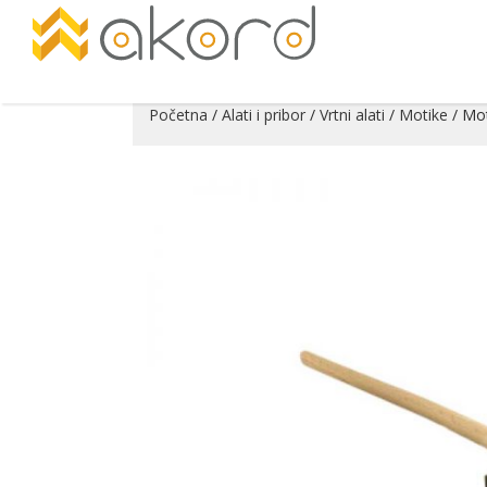
Početna
/
Alati i pribor
/
Vrtni alati
/
Motike
/ Mot
Pogledajte