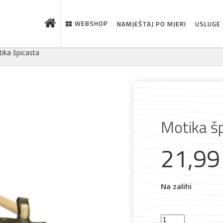
WEBSHOP
NAMJEŠTAJ PO MJERI
USLUGE
ika špicasta
Motika š
21,9
 što je novo u ponudi
Na zalihi
Motika