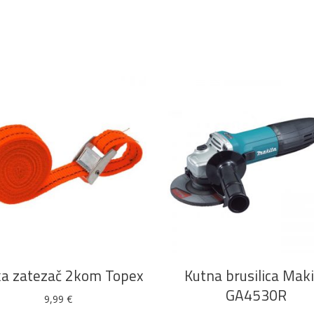
DODAJ U KOŠARICU
DODAJ U KOŠARICU
ka zatezač 2kom Topex
Kutna brusilica Mak
GA4530R
9,99
€