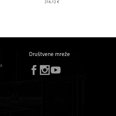
216,12
€
Društvene mreže
ZA