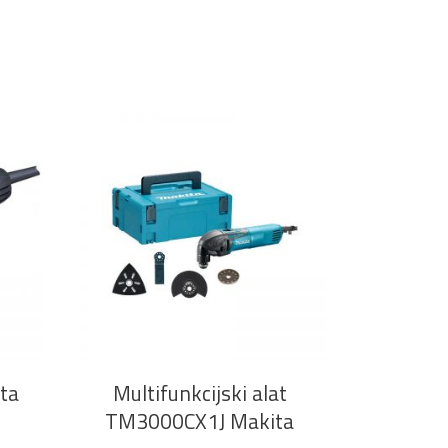
DODAJ U KOŠARICU
ita
Multifunkcijski alat
TM3000CX1J Makita