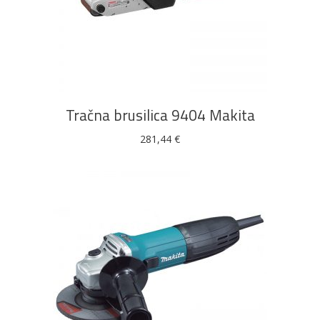
DODAJ U KOŠARICU
Tračna brusilica 9404 Makita
281,44
€