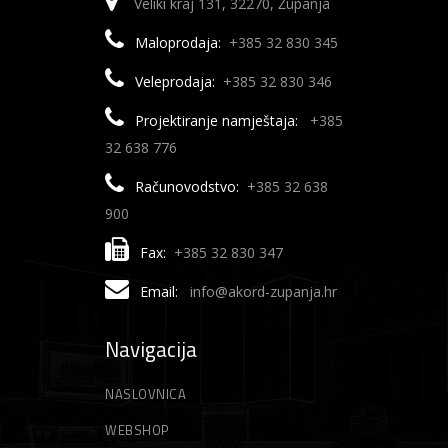
Veliki kraj 131, 32270, Županja
Maloprodaja:
+385 32 830 345
Veleprodaja:
+385 32 830 346
Projektiranje namještaja:
+385
32 638 776
Računovodstvo:
+385 32 638
900
Fax:
+385 32 830 347
Email:
info@akord-zupanja.hr
Navigacija
NASLOVNICA
WEBSHOP