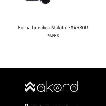
DODAJ U KOŠARICU
Kutna brusilica Makita GA4530R
79,99
€