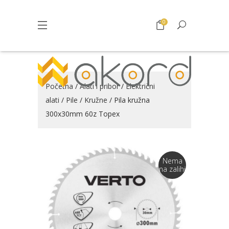
0
Početna
/
Alati i pribor
/
Električni
alati
/
Pile
/
Kružne
/ Pila kružna
300x30mm 60z Topex
Nema
na zalihi