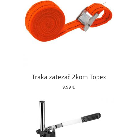
DODAJ U KOŠARICU
Traka zatezač 2kom Topex
9,99
€