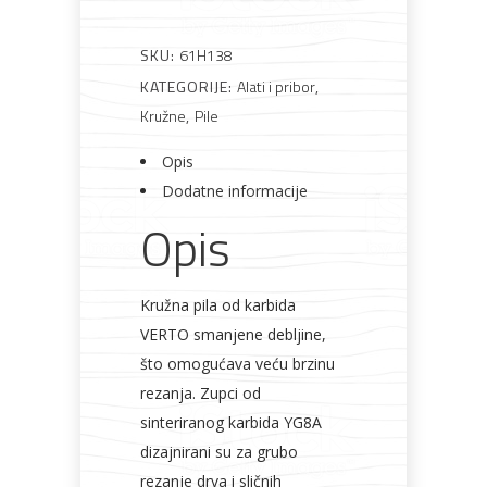
SKU:
61H138
Bijela
Metalna
Elektromaterijal
Vijčana
Okovi
tehnika
galanterija
roba
za
KATEGORIJE:
Alati i pribor
,
namještaj
Kružne
,
Pile
Opis
Dodatne informacije
Opis
Bicikli
Kružna pila od karbida
VERTO smanjene debljine,
što omogućava veću brzinu
rezanja. Zupci od
sinteriranog karbida YG8A
dizajnirani su za grubo
rezanje drva i sličnih