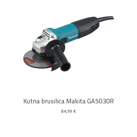
DODAJ U KOŠARICU
Kutna brusilica Makita GA5030R
84,99
€