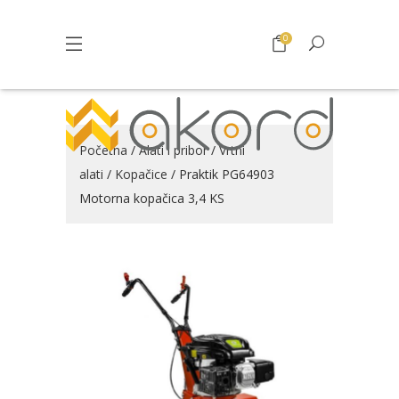
0
Početna
/
Alati i pribor
/
Vrtni
alati
/
Kopačice
/ Praktik PG64903
Motorna kopačica 3,4 KS