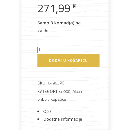
271,99
€
Rasvjeta
Boje i
Građevinski
Vodomaterijal
Vrata i
lakovi
materijali
dovratnici
Samo 3 komad(a) na
zalihi
Praktik
PG64903
Bijela
Metalna
Elektromaterijal
Vijčana
Okovi
DODAJ U KOŠARICU
tehnika
galanterija
roba
za
Motorna
namještaj
kopačica
3,4
SKU:
64903PG
KS
KATEGORIJE:
000
,
Alati i
količina
pribor
,
Kopačice
Bicikli
Opis
Dodatne informacije