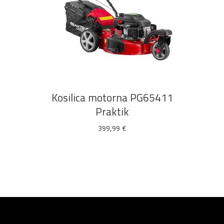
DODAJ U KOŠARICU
Kosilica motorna PG65411
Praktik
399,99
€