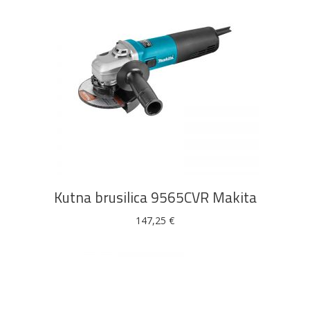
DODAJ U KOŠARICU
Kutna brusilica 9565CVR Makita
147,25
€