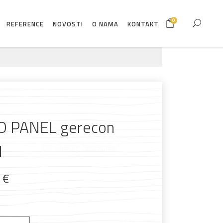
0
REFERENCE
NOVOSTI
O NAMA
KONTAKT
O PANEL gerecon
I
9
€