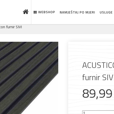
WEBSHOP
NAMJEŠTAJ PO MJERI
USLUGE
n furnir SIVI
ACUSTIC
furnir SIV
89,9
 što je novo u ponudi
ACUSTICO