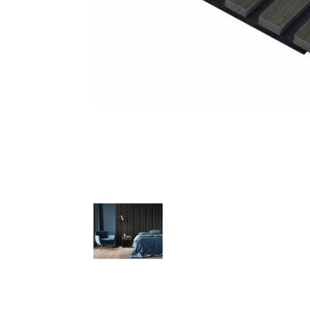
AKCIJA!
Pločasti
materijali
Građevinski
Vodomaterijal
materijali
Okovi za
Bicikli
namještaj