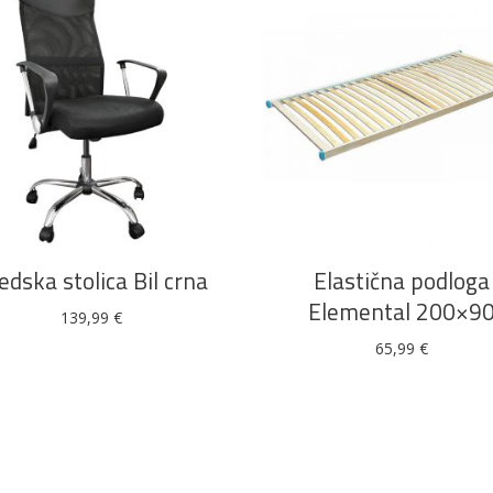
DODAJ U KOŠARICU
DODAJ U KOŠARICU
edska stolica Bil crna
Elastična podloga
Elemental 200×9
139,99
€
65,99
€