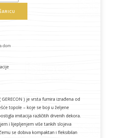
ŠARICU
Boje i lakovi
a dom
acije
l
Vijčana roba
GERECON ) je vrsta furnira izrađena od
šće topole – koje se boji u željene
ostigla imitacija različitih drvenih dekora.
jem i lijepljenjem više tankih slojeva
 čemu se dobiva kompaktan i fleksibilan