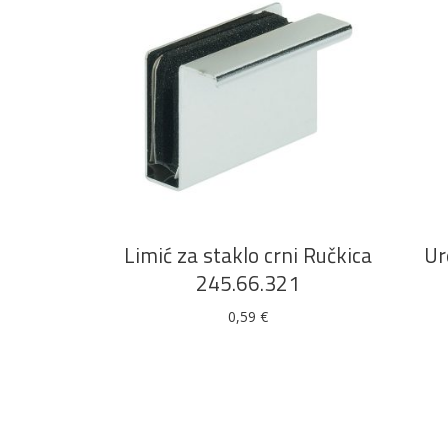
DODAJ U KOŠARICU
Limić za staklo crni Ručkica
Ur
245.66.321
0,59
€