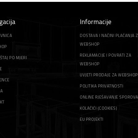
gacija
Informacije
VNICA
DOSTAVA I NAČINI PLAĆANJA 
WEBSHOP
HOP
REKLAMACIJE I POVRATI ZA
ŠTAJ PO MJERI
WEBSHOP
E
UVJETI PRODAJE ZA WEBSHOP
ENCE
POLITIKA PRIVATNOSTI
MA
ONLINE RJEŠAVANJE SPOROV
KT
KOLAČIĆI (COOKIES)
EU PROJEKTI