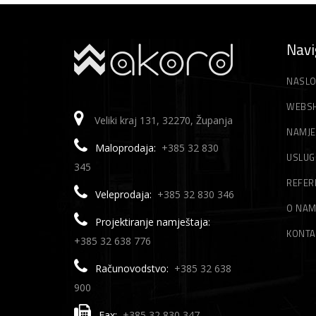
Navi
NASLO
WEBS
Veliki kraj 131, 32270, Županja
NAMJE
Maloprodaja:
+385 32 830
USLUG
345
REFER
Veleprodaja:
+385 32 830 346
O NA
Projektiranje namještaja:
KONTA
+385 32 638 776
Računovodstvo:
+385 32 638
900
Fax:
+385 32 830 347