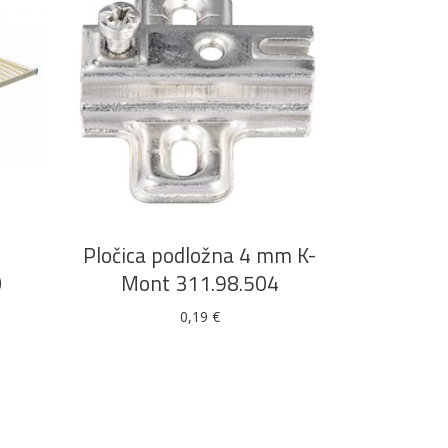
DODAJ U KOŠARICU
Pločica podložna 4 mm K-
0
Mont 311.98.504
0,19
€