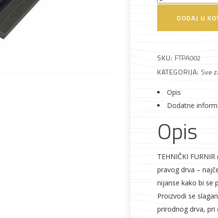
PANEL
DODAJ U KO
gerecon
Alati i pribor
Vrt i okućnica
Zaštitna
Rasvjeta
furnir
odjeća
SIVI
SKU:
FTPA002
količina
KATEGORIJA:
Sve z
Opis
Dodatne inform
Opis
Vrata i
Bijela tehnika
Metalna
Elektromaterija
dovratnici
galanterija
TEHNIČKI FURNIR ( 
pravog drva – najče
nijanse kako bi se p
Proizvodi se slagan
prirodnog drva, pri