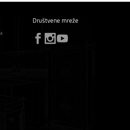
Društvene mreže
ZA
A