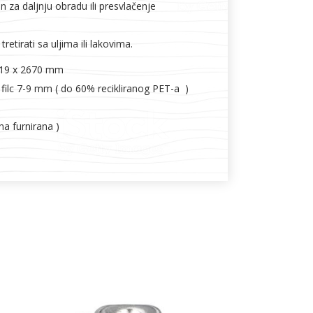
n za daljnju obradu ili presvlačenje
etirati sa uljima ili lakovima.
x 19 x 2670 mm
i filc 7-9 mm ( do 60% recikliranog PET-a )
na furnirana )