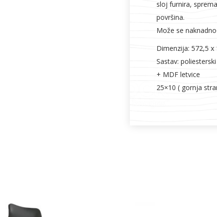
sloj furnira, sprema
površina.
Može se naknadno tr
Dimenzija: 572,5 
Sastav: poliestersk
+ MDF letvice
25×10 ( gornja stra