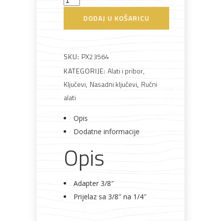
3/8"
DODAJ U KOŠARICU
Bijela
Metalna
Elektromaterijal
Vijčana
Okovi
1/4"
tehnika
galanterija
roba
za
namještaj
količina
SKU:
PX23564
KATEGORIJE:
Alati i pribor
,
Ključevi
,
Nasadni ključevi
,
Ručni
Bicikli
alati
Opis
Dodatne informacije
Opis
Adapter 3/8″
Prijelaz sa 3/8″ na 1/4″