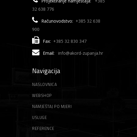
Projektiranje namještaja:
+385
32 638 776
Računovodstvo:
+385 32 638
900
Fax:
+385 32 830 347
Email:
info@akord-zupanja.hr
Navigacija
NASLOVNICA
WEBSHOP
NAMJEŠTAJ PO MJERI
USLUGE
REFERENCE