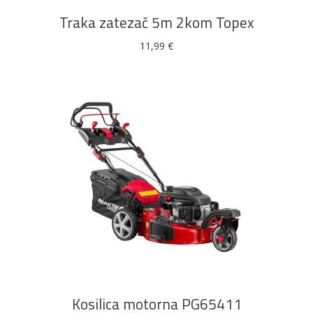
Traka zatezač 5m 2kom Topex
11,99
€
DODAJ U KOŠARICU
Kosilica motorna PG65411