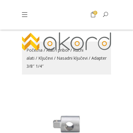
0
Početna
/
Alati i pribor
/
Ručni
alati
/
Ključevi
/
Nasadni ključevi
/ Adapter
3/8″ 1/4″