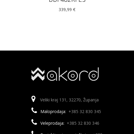
339,99
€
Veliki kraj 131, 32270, Županja
Maloprodaja:
+385 32 830 345
Veleprodaja:
+385 32 830 346