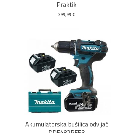
Praktik
399,99
€
DODAJ U KOŠARICU
Akumulatorska bušilica odvijač
DDF482RFE3