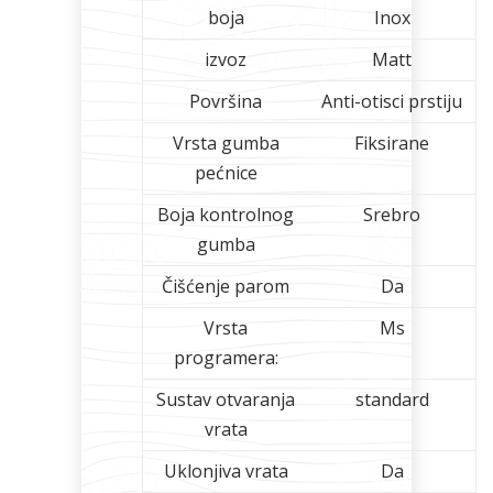
boja
Inox
Bijela
Metalna
Elektromaterijal
Vijčana
Okovi
izvoz
Matt
tehnika
galanterija
roba
za
namještaj
Površina
Anti-otisci prstiju
Vrsta gumba
Fiksirane
pećnice
Bicikli
Boja kontrolnog
Srebro
gumba
Čišćenje parom
Da
Vrsta
Ms
programera:
Sustav otvaranja
standard
vrata
Uklonjiva vrata
Da