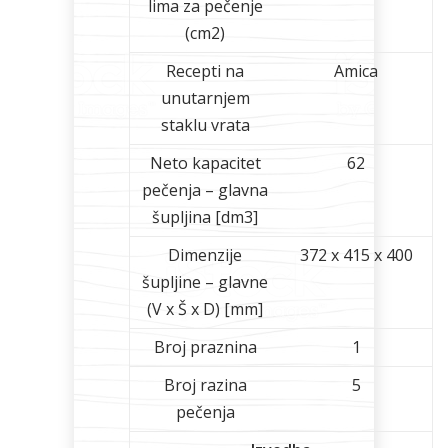
lima za pečenje
(cm2)
Recepti na
Amica
unutarnjem
staklu vrata
Neto kapacitet
62
pečenja – glavna
šupljina [dm3]
Dimenzije
372 x 415 x 400
šupljine – glavne
(V x Š x D) [mm]
Broj praznina
1
Broj razina
5
pečenja