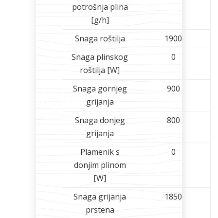
potrošnja plina
[g/h]
Snaga roštilja
1900
Snaga plinskog
0
roštilja [W]
Snaga gornjeg
900
grijanja
Snaga donjeg
800
grijanja
Plamenik s
0
donjim plinom
[W]
Snaga grijanja
1850
prstena