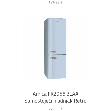
174,99
€
DODAJ U KOŠARICU
Amica FK2965.3LAA
Samostojeći hladnjak Retro
729,00
€