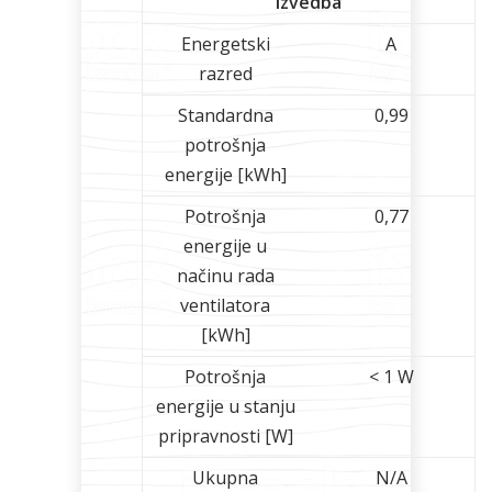
Izvedba
Energetski
A
razred
Standardna
0,99
potrošnja
energije [kWh]
Potrošnja
0,77
energije u
načinu rada
ventilatora
[kWh]
Potrošnja
< 1 W
energije u stanju
pripravnosti [W]
Ukupna
N/A