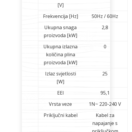
[V]
Frekvencija [Hz]
50Hz / 60Hz
Ukupna snaga
2,8
proizvoda [kW]
Ukupna izlazna
0
količina plina
proizvoda [kW]
Izlaz svjetlosti
25
[W]
EEI
95,1
Vrsta veze
1N~ 220-240 V
Priključni kabel
Kabel za
napajanje s
priključkom