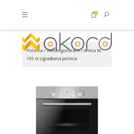
2
Početna
/
Nekategorizirane
/ Amica M
105 IX Ugradbena pećnica