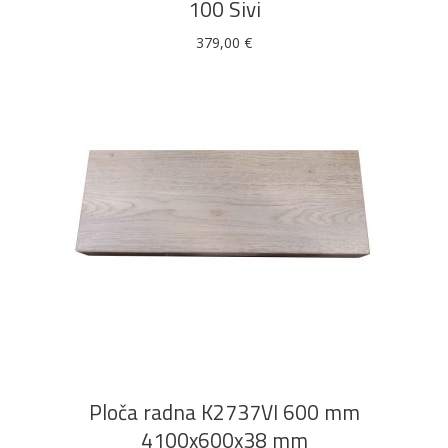
100 Sivi
379,00
€
DODAJ U KOŠARICU
Ploča radna K2737VI 600 mm
4100x600x38 mm