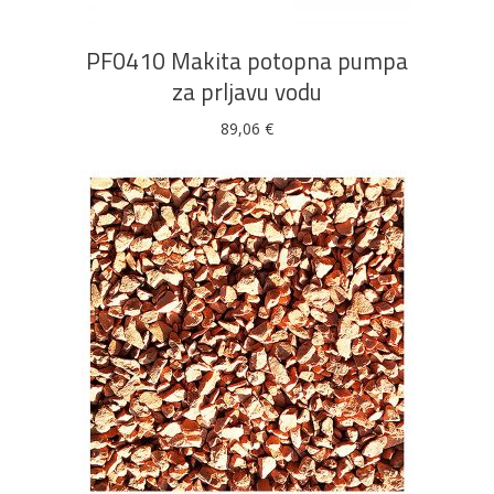
PF0410 Makita potopna pumpa
za prljavu vodu
89,06
€
DODAJ U KOŠARICU