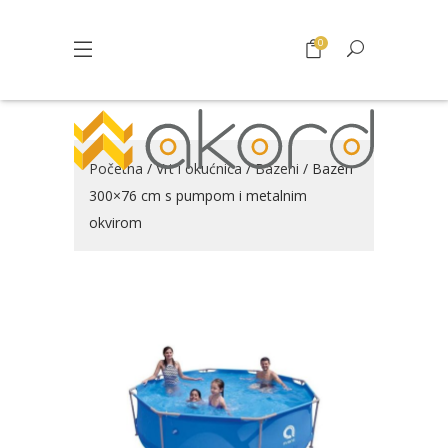
0
Početna
/
Vrt i okućnica
/
Bazeni
/ Bazen
300×76 cm s pumpom i metalnim
okvirom