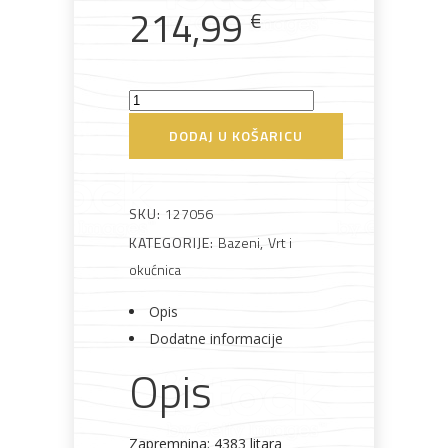
214,99
€
Bijela
Metalna
Elektromaterijal
Vijčana
Okovi
tehnika
galanterija
roba
za
namještaj
Bazen
300x76
DODAJ U KOŠARICU
cm
s
Bicikli
pumpom
SKU:
127056
i
KATEGORIJE:
Bazeni
,
Vrt i
metalnim
okućnica
okvirom
Opis
količina
Dodatne informacije
Opis
Zapremnina: 4383 litara