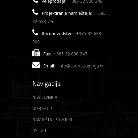
Veleprodaja:
+385 32 830 346
Projektiranje namještaja:
+385
32 638 776
Računovodstvo:
+385 32 638
900
Fax:
+385 32 830 347
Email:
info@akord-zupanja.hr
Navigacija
NASLOVNICA
WEBSHOP
NAMJEŠTAJ PO MJERI
USLUGE