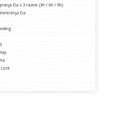
anja Da s 3 razine (3h / 6h / 9h)
opterećenja Da
anding
d
elay
eta
d Lock