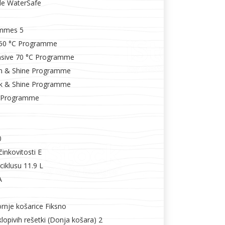
de WaterSafe
ammes 5
50 °C Programme
nsive 70 °C Programme
n & Shine Programme
k & Shine Programme
 Programme
0
inkovitosti E
ciklusu 11.9 L
A
rnje košarice Fiksno
lopivih rešetki (Donja košara) 2