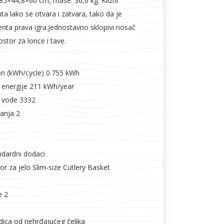
85×44,8×60 cm, mase: 36,6 kg. Klizni
a lako se otvara i zatvara, tako da je
nta prava igra.Jednostavno sklopivi nosač
ostor za lonce i tave.
n (kWh/cycle) 0.755 kWh
 energije 211 kWh/year
a vode 3332
vanja 2
ndardni dodaci
bor za jelo Slim-size Cutlery Basket
e 2
dica od nehrđajućeg čelika