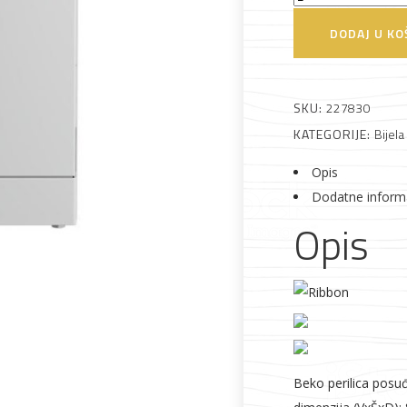
DVS05024W
DODAJ U KO
 što je novo u ponudi
Perilica
posuđa
količina
SKU:
227830
KATEGORIJE:
Bijela
Opis
Alati i pribor
Vrt i okućnica
Zaštitna
Rasvjeta
Dodatne inform
odjeća
Opis
Vrata i
Bijela tehnika
Metalna
Elektromaterija
dovratnici
galanterija
Beko perilica posu