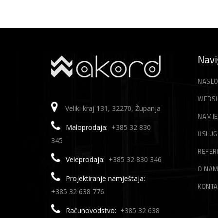
Navi
NASLO
WEBS
Veliki kraj 131, 32270, Županja
NAMJE
Maloprodaja:
+385 32 830
USLUG
345
REFER
Veleprodaja:
+385 32 830 346
O NA
Projektiranje namještaja:
KONTA
+385 32 638 776
Računovodstvo:
+385 32 638