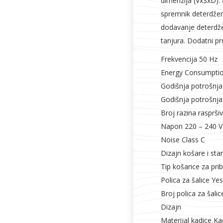
dimenzija (VxŠxD): 
spremnik deterdžent
dodavanje deterdže
tanjura. Dodatni pr
Frekvencija 50 Hz
Energy Consumptio
Godišnja potrošnja
Godišnja potrošnj
Broj razina rasprši
Napon 220 – 240 V
Noise Class C
Dizajn košare i sta
Tip košarice za pri
Polica za šalice Yes
Broj polica za šalic
Dizajn
Materijal kadice Ka