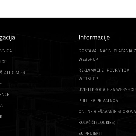
gacija
Informacije
VNICA
DOSTAVA I NAČINI PLAĆANJA 
WEBSHOP
HOP
REKLAMACIJE I POVRATI ZA
ŠTAJ PO MJERI
WEBSHOP
E
UVJETI PRODAJE ZA WEBSHOP
ENCE
POLITIKA PRIVATNOSTI
MA
ONLINE RJEŠAVANJE SPOROV
KT
KOLAČIĆI (COOKIES)
EU PROJEKTI