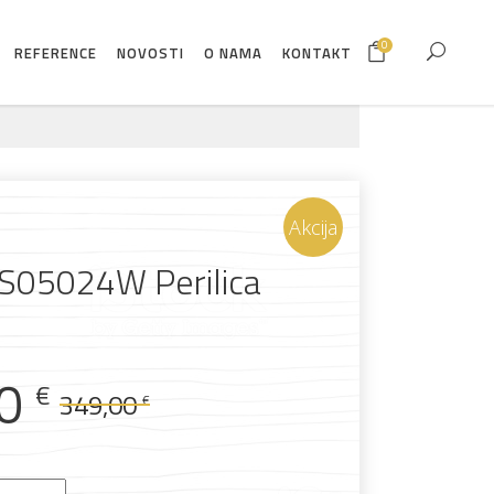
0
REFERENCE
NOVOSTI
O NAMA
KONTAKT
Akcija
S05024W Perilica
Izvorna
Trenutna
00
€
349,00
€
cijena
cijena