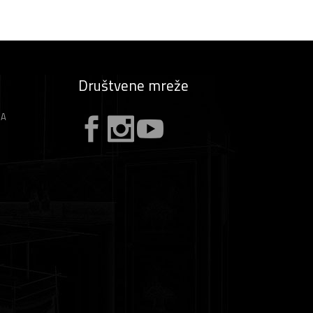
Društvene mreže
ZA
A