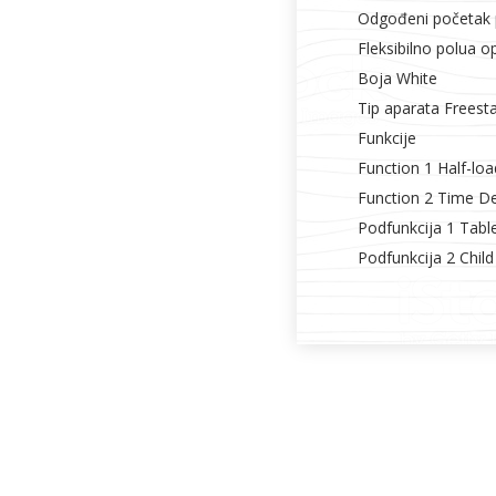
Odgođeni početak pr
Fleksibilno polua 
Boja White
Tip aparata Freest
Funkcije
Function 1 Half-loa
Function 2 Time D
Podfunkcija 1 Tabl
Podfunkcija 2 Chil