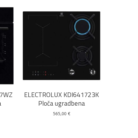
DODAJ U KOŠARICU
77WZ
ELECTROLUX KDI641723K
a
Ploča ugradbena
565,00
€