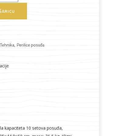
bila
je:
je:
299,00 €.
ŠARICU
349,00 €.
 Tehnika
,
Perilice posuđa
Boje i lakovi
acije
l
Vijčana roba
đa kapaciteta 10 setova posuđa,