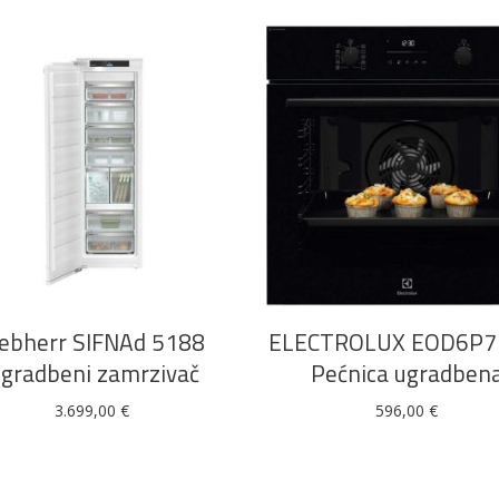
DODAJ U KOŠARICU
DODAJ U KOŠARICU
iebherr SIFNAd 5188
ELECTROLUX EOD6P
gradbeni zamrzivač
Pećnica ugradben
3.699,00
€
596,00
€