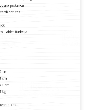
busna prskalica
eterdžent Yes
ički
to Tablet funkcija
.9 cm
.4 cm
6.1 cm
4 kg
avanje Yes