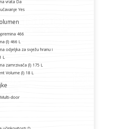
na vrata Da
jučavanje Yes
volumen
apremina 466
a (l) 466 L
a odjeljka za svježu hranu i
1 L
a zamrzivača (l) 175 L
nt Volume (l) 18 L
jke
 Multi-door
e učinkovitosti D