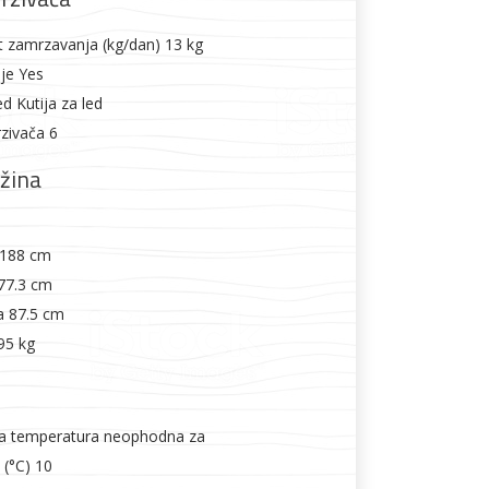
t zamrzavanja (kg/dan) 13 kg
je Yes
ed Kutija za led
rzivača 6
ežina
a 188 cm
 77.3 cm
a 87.5 cm
 95 kg
a temperatura neophodna za
 (°C) 10