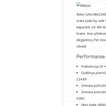
Vrata i
Bijela tehnika
Metalna
Elektromaterija
dovratnici
galanterija
Beko GNO46623MXPN
vrata (side-by-side
kapacitet od 466 l
hrane. Ima učinkovi
elegantnoj Pet Inox
obradi.
Performanse 
Frekvencija 50 
Godišnja potrošn
224.89
Dnevna potrošnj
Dnevna potrošnj
0.882
Nivo buke (dBA