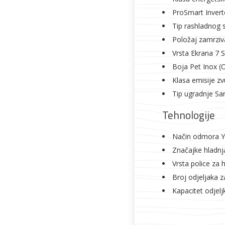
ProSmart Inver
Tip rashladnog 
Položaj zamrzi
Vrsta Ekrana 7
Boja Pet Inox (
Klasa emisije z
Tip ugradnje Sa
Tehnologije
Način odmora Y
Značajke hladnj
Vrsta police za 
Broj odjeljaka z
Kapacitet odjelj