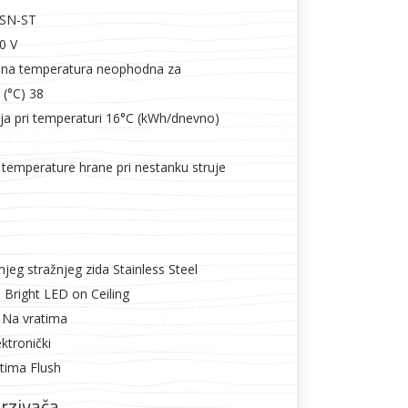
 SN-ST
0 V
na temperatura neophodna za
 (°C) 38
a pri temperaturi 16°C (kWh/dnevno)
 temperature hrane pri nestanku struje
njeg stražnjeg zida Stainless Steel
 Bright LED on Ceiling
 Na vratima
ktronički
atima Flush
rzivača