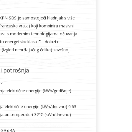
l
Vijčana roba
 SBS je samostojeći hladnjak s više
 francuska vrata) koji kombinira masivni
itara s modernim tehnologijama očuvanja
tu energetsku klasu D i dolazi u
 (izgled nehrđajućeg čelika) završnoj
i potrošnja
Hz
ja električne energije (kWh/godišnje)
a električne energije (kWh/dnevno) 0.63
a pri temperaturi 32°C (kWh/dnevno)
) 39 dBA