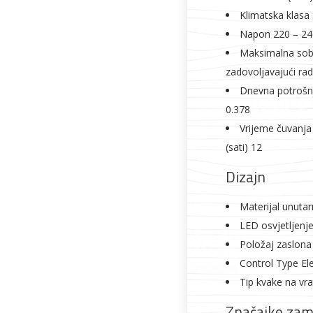
Klimatska klasa
Napon 220 – 24
Maksimalna sob
zadovoljavajući rad
Dnevna potrošnj
0.378
Vrijeme čuvanja
(sati) 12
Dizajn
Materijal unutar
LED osvjetljenje
Položaj zaslona
Control Type Ele
Tip kvake na vr
Značajke zam