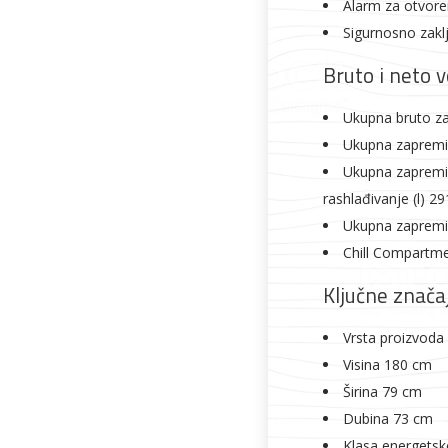
Alarm za otvore
Sigurnosno zakl
Bruto i neto 
Ukupna bruto z
Ukupna zapremin
Ukupna zapremin
rashlađivanje (l) 29
Ukupna zapremin
Chill Compartme
Ključne znača
Vrsta proizvoda
Visina 180 cm
Širina 79 cm
Dubina 73 cm
Klasa energetsk