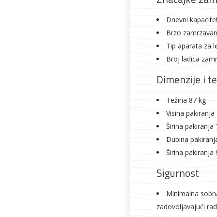
Dnevni kapacite
Brzo zamrzavan
Tip aparata za l
Broj ladica zam
Dimenzije i t
Težina 87 kg
Visina pakiranj
Širina pakiranja
Dubina pakiranj
Širina pakiranja
Sigurnost
Minimalna sobn
zadovoljavajući rad