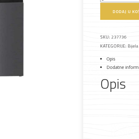
GNO46623MXPN
DODAJ U KO
SBS
Hladnjak
 što je novo u ponudi
kombinirani
SKU:
237736
količina
KATEGORIJE:
Bijela
Opis
Dodatne inform
Opis
Alati i pribor
Vrt i okućnica
Zaštitna
Rasvjeta
odjeća