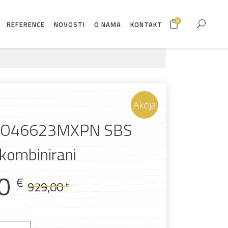
0
REFERENCE
NOVOSTI
O NAMA
KONTAKT
Akcija
NO46623MXPN SBS
kombinirani
Izvorna
Trenutna
00
€
929,00
€
cijena
cijena