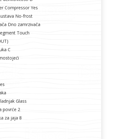
ter Compressor Yes
sustava No-frost
vača Dno zamrzivača
 Segment Touch
OUT)
vuka C
mostojeći
es
aka
hladnjak Glass
a povrće 2
ka za jaja 8