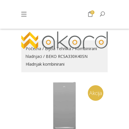
0
Početna
/
Bijela Tehnika
/
Kombinirani
hladnjaci
/ BEKO RCSA330K40SN
Hladnjak kombinirani
Akcija