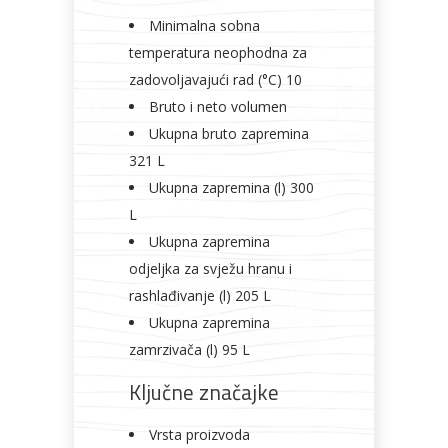
Minimalna sobna
temperatura neophodna za
zadovoljavajući rad (°C) 10
Bruto i neto volumen
Ukupna bruto zapremina
321 L
Ukupna zapremina (l) 300
L
Ukupna zapremina
odjeljka za svježu hranu i
rashlađivanje (l) 205 L
Ukupna zapremina
zamrzivača (l) 95 L
Ključne značajke
Vrsta proizvoda