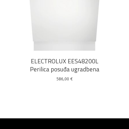
DODAJ U KOŠARICU
ELECTROLUX EES48200L
Perilica posuđa ugradbena
586,00
€