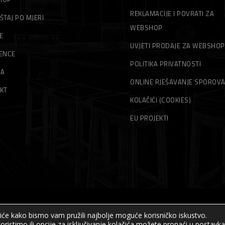
REKLAMACIJE I POVRATI ZA
ŠTAJ PO MJERI
WEBSHOP
E
UVJETI PRODAJE ZA WEBSHOP
ENCE
POLITIKA PRIVATNOSTI
MA
ONLINE RJEŠAVANJE SPOROV
KT
KOLAČIĆI (COOKIES)
EU PROJEKTI
čiće kako bismo vam pružili najbolje moguće korisničko iskustvo.
© Sva prava pridržana – Akord – 2019
oristimo ili opcije za isključivanje kolačića možete pronaći u
postavk