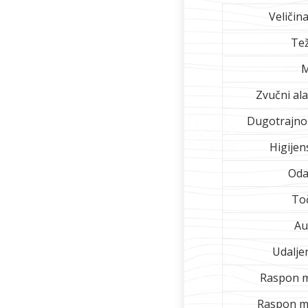
Veličin
Tež
M
Zvučni al
Dugotrajnos
Higijen
Oda
Toč
Au
Udalje
Raspon mj
Raspon mj