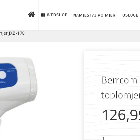
WEBSHOP
NAMJEŠTAJ PO MJERI
USLUGE
mjer JXB-178
Berrcom 
toplomje
126,
 što je novo u ponudi
Berrcom