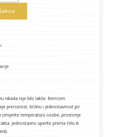
ŠARICU
Boje i lakovi
o
acije
l
Vijčana roba
ru nikada nije bilo lakše. Berrcom
e preciznost, brzinu i jednostavnost pri
i izmjerite temperaturu osobe, prostorije
ntakta. Jednostavno uperite prema čelu ili
gumb.