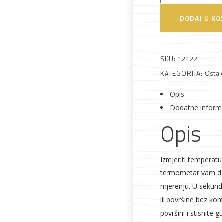
beskontaktni
DODAJ U KO
toplomjer
JXB-
Alati i pribor
Vrt i okućnica
Zaštitna
Rasvjeta
178
SKU:
12122
odjeća
količina
KATEGORIJA:
Ostal
Opis
Dodatne inform
Opis
Vrata i
Bijela tehnika
Metalna
Elektromaterija
dovratnici
galanterija
Izmjeriti temperatu
termometar vam daj
mjerenju. U sekund
ili površine bez ko
površini i stisnite 