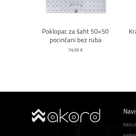
DODAJ U KOŠARICU
Poklopac za šaht 50×50
Kr
pocinčani bez ruba
74,99
€
Navi
NASLO
WEBS