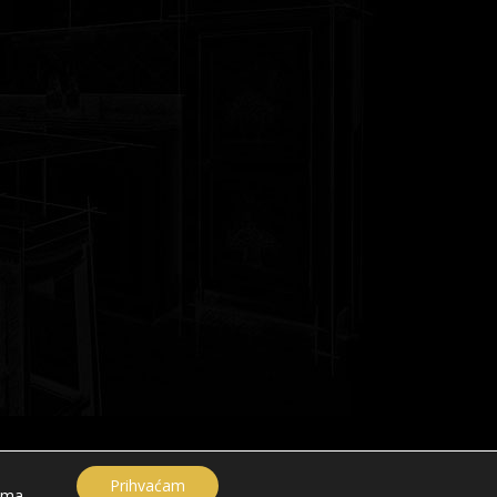
A
Prihvaćam
ama
.