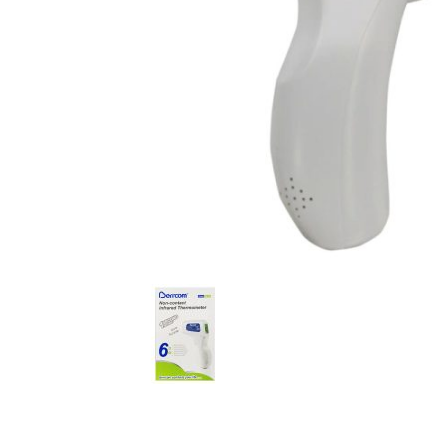
AKCIJA!
Pločasti
materijali
Građevinski
Vodomaterijal
materijali