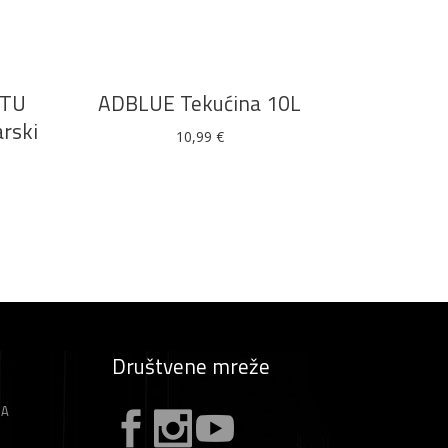
DODAJ U KOŠARICU
ATU
ADBLUE Tekućina 10L
arski
10,99
€
Društvene mreže
ZA