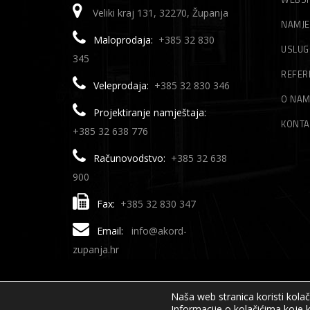
Veliki kraj 131, 32270, Županja
NAMJE
Maloprodaja:
+385 32 830
USLUG
345
REFER
Veleprodaja:
+385 32 830 346
O NA
Projektiranje namještaja:
KONTA
+385 32 638 776
Računovodstvo:
+385 32 638
900
Fax:
+385 32 830 347
Email:
info@akord-
zupanja.hr
Naša web stranica koristi kola
Informacije o kolačićima koje k