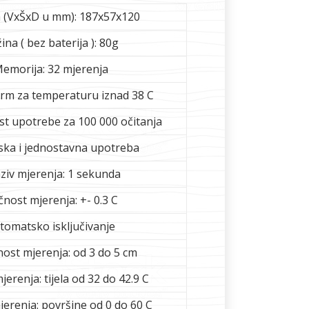
a (VxŠxD u mm): 187x57x120
ina ( bez baterija ): 80g
emorija: 32 mjerenja
arm za temperaturu iznad 38 C
t upotrebe za 100 000 očitanja
ska i jednostavna upotreba
ziv mjerenja: 1 sekunda
nost mjerenja: +- 0.3 C
tomatsko isključivanje
nost mjerenja: od 3 do 5 cm
erenja: tijela od 32 do 42.9 C
erenja: površine od 0 do 60 C