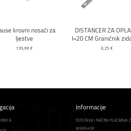
DODAJ U KOŠARICU
DODAJ U KOŠARICU
ause krovni nosači za
DISTANCER ZA OPL
ljestve
I=20 CM Graničnik zid
139,99
€
0,25
€
gacija
Informacije
VNICA
DOSTAVA I NAČINI PLAĆANJA 
WEBSHOP
HOP