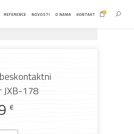
0
REFERENCE
NOVOSTI
O NAMA
KONTAKT
beskontaktni
r JXB-178
99
€