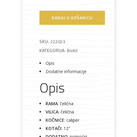
DODAJ U KOŠARICU
Bijela
Metalna
Elektromaterijal
Vijčana
Okovi
tehnika
galanterija
roba
za
namještaj
SKU:
222023
KATEGORIJA:
Bicikli
Opis
Bicikli
Dodatne informacije
Opis
RAMA
: čelična
VILICA
: čelična
KOČNICE
: caliper
KOTAČI
: 12″
DODATNO
: pomoćni