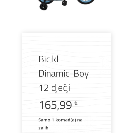
Pogledajte što je novo
u ponudi
Bicikl
AKCIJA!
Pločasti
Alati i
Vrt i
Zaštitna
Dinamic-Boy
materijali
pribor
okućnica
odjeća
12 dječji
165,99
€
Rasvjeta
Boje i
Građevinski
Vodomaterijal
Vrata i
lakovi
materijali
dovratnici
Samo 1 komad(a) na
zalihi