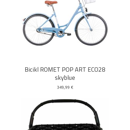
DODAJ U KOŠARICU
Bicikl ROMET POP ART ECO28
skyblue
349,99
€