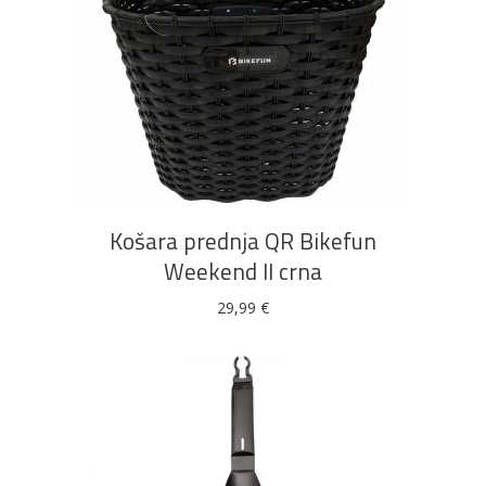
DODAJ U KOŠARICU
Košara prednja QR Bikefun
Weekend II crna
29,99
€