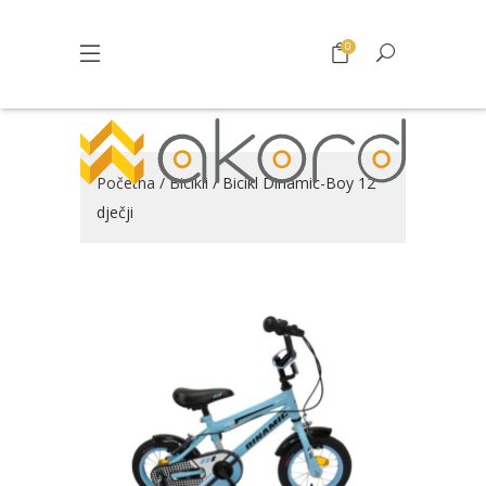
0
Početna
/
Bicikli
/ Bicikl Dinamic-Boy 12
dječji