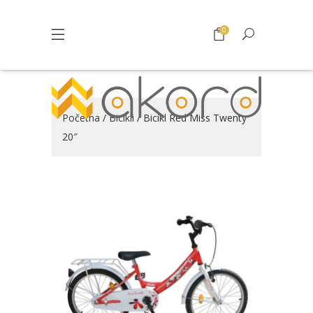
0
Početna
/
Bicikli
/ Bicikl Red Miss Twenty
20″