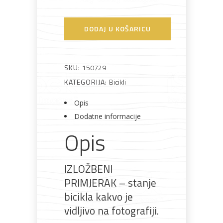
DODAJ U KOŠARICU
Bijela
Metalna
Elektromaterijal
Vijčana
Okovi
tehnika
galanterija
roba
za
namještaj
SKU:
150729
KATEGORIJA:
Bicikli
Opis
Dodatne informacije
Bicikli
Opis
IZLOŽBENI
PRIMJERAK – stanje
bicikla kakvo je
vidljivo na fotografiji.