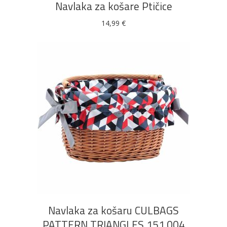
Navlaka za košare Ptičice
14,99
€
DODAJ U KOŠARICU
Navlaka za košaru CULBAGS
PATTERN TRIANGLES 151.004