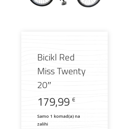
Pogledajte što je novo
u ponudi
Bicikl Red
Miss Twenty
AKCIJA!
Pločasti
Alati i
Vrt i
Zaštitna
materijali
pribor
okućnica
odjeća
20″
179,99
€
Rasvjeta
Boje i
Građevinski
Vodomaterijal
Vrata i
Samo 1 komad(a) na
lakovi
materijali
dovratnici
zalihi