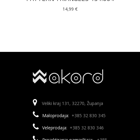
14,99
€
Veliki kraj 131, 32270, Županja
Maloprodaja:
+385 32 830 345
Veleprodaja:
+385 32 830 346
Projektiranje namještaja:
+385