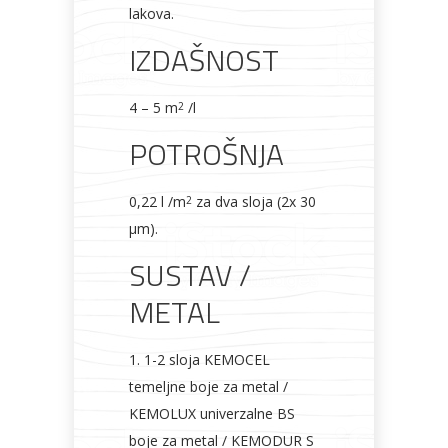
lakova.
IZDAŠNOST
4 – 5 m
/l
2
POTROŠNJA
0,22 l /m
za dva sloja (2x 30
2
μm).
SUSTAV /
METAL
1. 1-2 sloja KEMOCEL
temeljne boje za metal /
KEMOLUX univerzalne BS
boje za metal / KEMODUR S