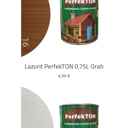
DODAJ U KOŠARICU
Lazurit PerfekTON 0.75L Orah
6,99
€