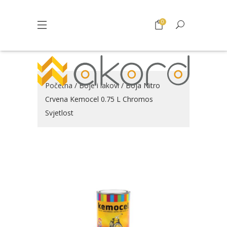
0
Početna
/
Boje i lakovi
/ Boja Nitro
Crvena Kemocel 0.75 L Chromos
Svjetlost