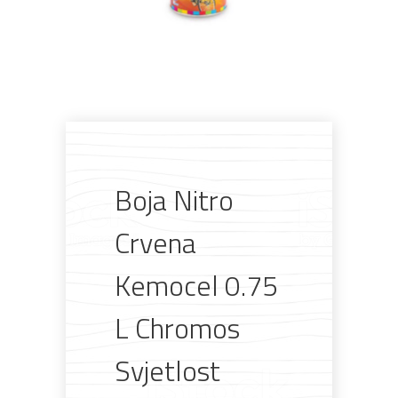
Boja Nitro
Crvena
Kemocel 0.75
Pogledajte što je novo
L Chromos
u ponudi
Svjetlost