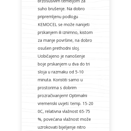
brzosušivim temeljom za
suho brušenje. Na dobro
pripremljenu podlogu
KEMOCEL se može nanijeti
prskanjem ili iznimno, kistom
za manje površine, na dobro
osušen prethodni sloj.
Uobičajeno je nanošenje
boje prskanjem u dva do tri
sloja u razmaku od 5-10
minuta. Koristiti samo u
prostorima s dobrim
prozračivanjem! Optimalni
vremenski uvjeti: temp. 15-20
0C, relativna vlažnost 65-75
%, povećana vlažnost može
uzrokovati bijeljenje nitro