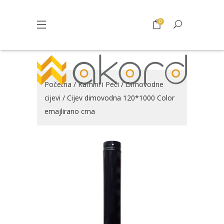
0
Početna
/
Kamini i Peći
/
Dimovodne
cijevi
/ Cijev dimovodna 120*1000 Color
emajlirano crna