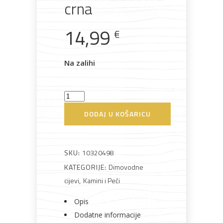
crna
14,99
€
Rasvjeta
Boje i
Građevinski
Vodomaterijal
Vrata i
lakovi
materijali
dovratnici
Na zalihi
Cijev
Bijela
Metalna
Elektromaterijal
Vijčana
Okovi
dimovodna
DODAJ U KOŠARICU
tehnika
galanterija
roba
za
namještaj
120*1000
Color
emajlirano
SKU:
10320498
crna
KATEGORIJE:
Dimovodne
količina
cijevi
,
Kamini i Peći
Bicikli
Opis
Dodatne informacije