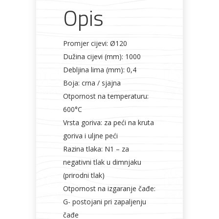
Opis
Promjer cijevi: Ø120
Dužina cijevi (mm): 1000
Debljina lima (mm): 0,4
Boja: crna / sjajna
Otpornost na temperaturu:
600°C
Vrsta goriva: za peći na kruta
goriva i uljne peći
Razina tlaka: N1 – za
negativni tlak u dimnjaku
(prirodni tlak)
Otpornost na izgaranje čađe:
G- postojani pri zapaljenju
čađe