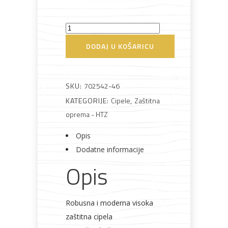
Cipela
radna
DODAJ U KOŠARICU
Borneo
Bijela
Metalna
Elektromaterijal
Vijčana
Okovi
količina
tehnika
galanterija
roba
za
namještaj
SKU:
702542-46
KATEGORIJE:
Cipele
,
Zaštitna
oprema - HTZ
Opis
Bicikli
Dodatne informacije
Opis
Robusna i moderna visoka
zaštitna cipela