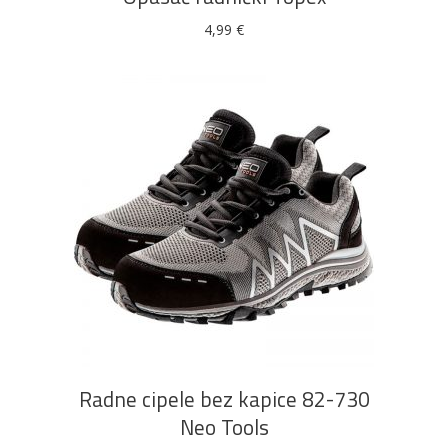
4,99
€
Ovaj
ODABERI OPCIJE
proizvod
ima
više
Radne cipele bez kapice 82-730
varijanti.
Neo Tools
Opcije