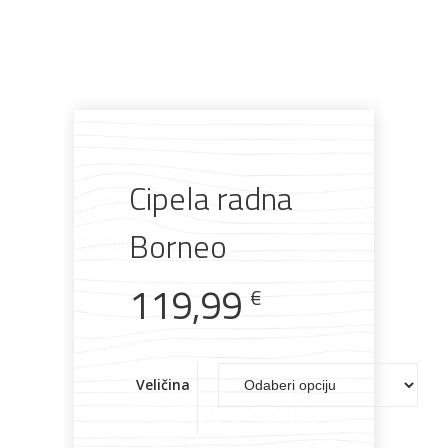
Pogledajte što je novo
u ponudi
Cipela radna
Borneo
119,99
AKCIJA!
Pločasti
Alati i
Vrt i
Zaštitna
€
materijali
pribor
okućnica
odjeća
Veličina
Rasvjeta
Boje i
Građevinski
Vodomaterijal
Vrata i
lakovi
materijali
dovratnici