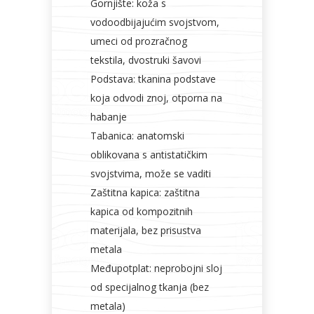
Gornjište: koža s
vodoodbijajućim svojstvom,
umeci od prozračnog
tekstila, dvostruki šavovi
Podstava: tkanina podstave
koja odvodi znoj, otporna na
habanje
Tabanica: anatomski
oblikovana s antistatičkim
svojstvima, može se vaditi
Zaštitna kapica: zaštitna
kapica od kompozitnih
materijala, bez prisustva
metala
Međupotplat: neprobojni sloj
od specijalnog tkanja (bez
metala)