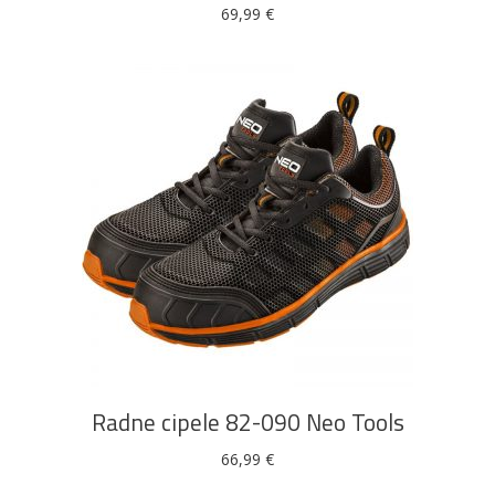
se
69,99
€
mogu
odabrati
na
stranici
proizvoda
Ovaj
ODABERI OPCIJE
proizvod
ima
više
Radne cipele 82-090 Neo Tools
varijanti.
Opcije
66,99
€
se