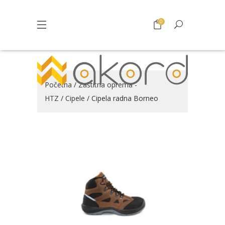
0
Početna
/
Zaštitna oprema -
HTZ
/
Cipele
/ Cipela radna Borneo