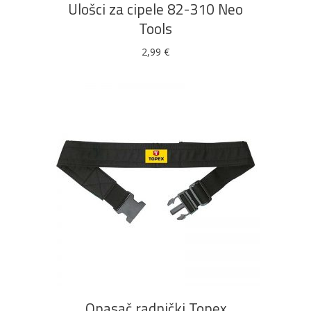
Ulošci za cipele 82-310 Neo
varijanti.
Tools
Opcije
se
2,99
€
mogu
odabrati
na
stranici
proizvoda
DODAJ U KOŠARICU
Opasač radnički Topex