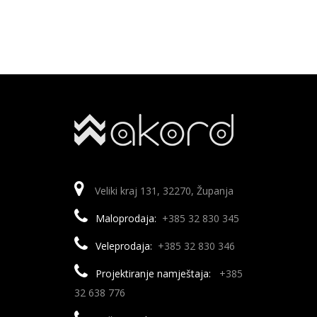
mogu
odabrati
na
stranici
proizvoda
Veliki kraj 131, 32270, Županja
Maloprodaja:
+385 32 830 345
Veleprodaja:
+385 32 830 346
Projektiranje namještaja:
+385
32 638 776