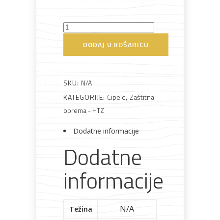
Cipela
Bijela
Metalna
Elektromaterijal
Vijčana
Okovi
tehnika
galanterija
roba
za
radna
namještaj
DODAJ U KOŠARICU
Ticat
količina
SKU:
N/A
KATEGORIJE:
Cipele
,
Zaštitna
Bicikli
oprema - HTZ
Dodatne informacije
Dodatne
informacije
N/A
Težina