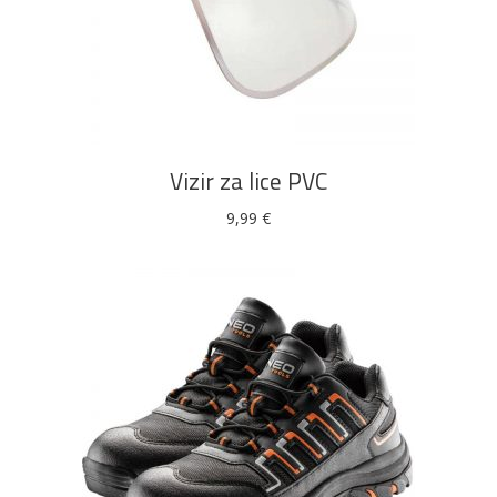
DODAJ U KOŠARICU
Vizir za lice PVC
9,99
€