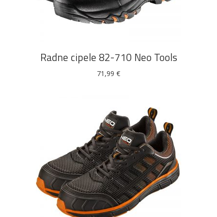
Ovaj
ODABERI OPCIJE
proizvod
ima
više
Radne cipele 82-710 Neo Tools
varijanti.
Opcije
71,99
€
se
mogu
odabrati
na
stranici
proizvoda
Ovaj
ODABERI OPCIJE
proizvod