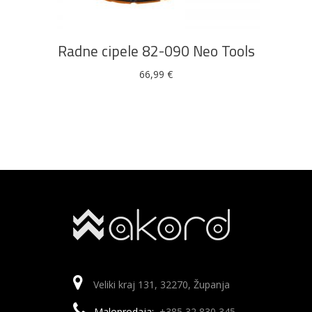
ima
više
Radne cipele 82-090 Neo Tools
varijanti.
Opcije
66,99
€
se
mogu
odabrati
na
stranici
proizvoda
Veliki kraj 131, 32270, Županja
Maloprodaja:
+385 32 830 345