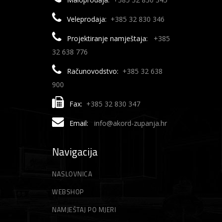
Veleprodaja:
+385 32 830 346
Projektiranje namještaja:
+385
32 638 776
Računovodstvo:
+385 32 638
900
Fax:
+385 32 830 347
Email:
info@akord-zupanja.hr
Navigacija
NASLOVNICA
WEBSHOP
NAMJEŠTAJ PO MJERI