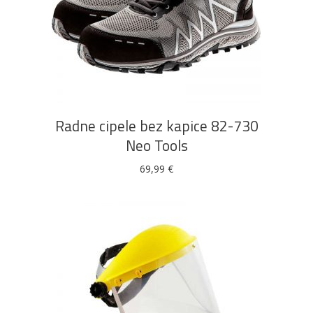
Ovaj
ODABERI OPCIJE
proizvod
ima
više
Radne cipele bez kapice 82-730
varijanti.
Neo Tools
Opcije
se
69,99
€
mogu
odabrati
na
stranici
proizvoda