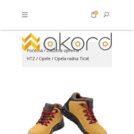
0
Početna
/
Zaštitna oprema -
HTZ
/
Cipele
/ Cipela radna Ticat