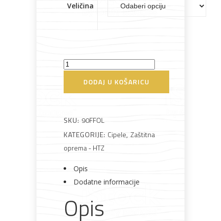
Veličina
Bijela
Metalna
Elektromaterijal
Vijčana
Okovi
tehnika
galanterija
roba
za
namještaj
Cipele
radne
DODAJ U KOŠARICU
niske
Office
Pro
Bicikli
SKU:
90FFOL
količina
KATEGORIJE:
Cipele
,
Zaštitna
oprema - HTZ
Opis
Dodatne informacije
Opis