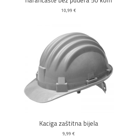
narančaste bez pudera 50 kom
mogu
10,99
€
odabrati
na
stranici
proizvoda
DODAJ U KOŠARICU
Kaciga zaštitna bijela
9,99
€