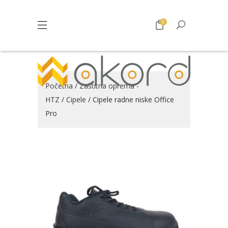
0
Početna
/
Zaštitna oprema -
HTZ
/
Cipele
/ Cipele radne niske Office
Pro