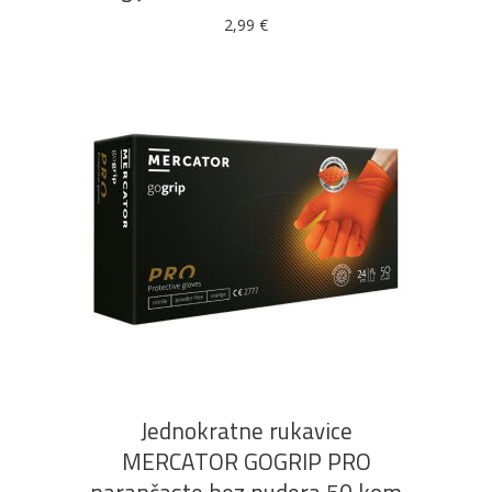
2,99
€
Ovaj
ODABERI OPCIJE
proizvod
ima
više
Jednokratne rukavice
varijanti.
MERCATOR GOGRIP PRO
Opcije
se