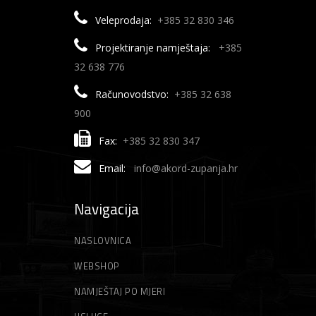
Veleprodaja:
+385 32 830 346
Projektiranje namještaja:
+385
32 638 776
Računovodstvo:
+385 32 638
900
Fax:
+385 32 830 347
Email:
info@akord-zupanja.hr
Navigacija
NASLOVNICA
WEBSHOP
NAMJEŠTAJ PO MJERI