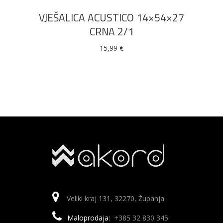
VJEŠALICA ACUSTICO 14×54×27
CRNA 2/1
15,99
€
Veliki kraj 131, 32270, Županja
Maloprodaja:
+385 32 830 345