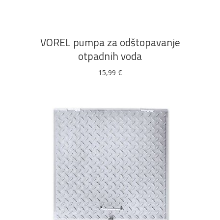
VOREL pumpa za odštopavanje
otpadnih voda
15,99
€
DODAJ U KOŠARICU