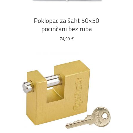
Poklopac za šaht 50×50
pocinčani bez ruba
74,99
€
DODAJ U KOŠARICU