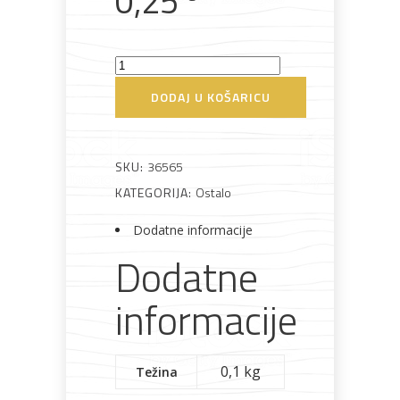
0,25
Bijela
Metalna
Elektromaterijal
Vijčana
Okovi
tehnika
galanterija
roba
za
DISTANCER
namještaj
ZA
DODAJ U KOŠARICU
OPLATU
I=20
CM
SKU:
36565
Bicikli
Graničnik
KATEGORIJA:
Ostalo
zidarski
Dodatne informacije
količina
Dodatne
informacije
0,1 kg
Težina