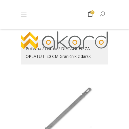
0
Početna
/
Ostalo
/ DISTANCER ZA
OPLATU I=20 CM Graničnik zidarski