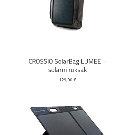
DODAJ U KOŠARICU
CROSSIO SolarBag LUMEE –
solarni ruksak
129,00
€