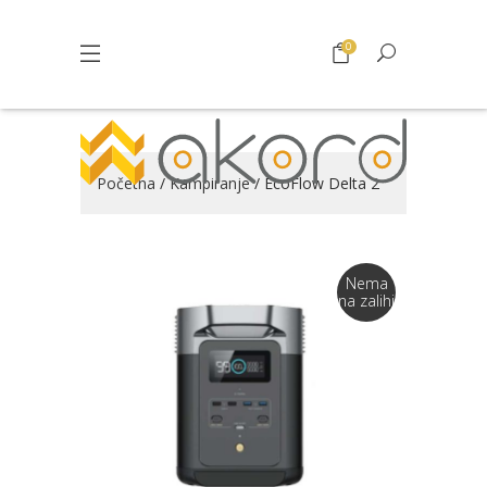
0
Početna
/
Kampiranje
/ EcoFlow Delta 2
Nema
na zalihi