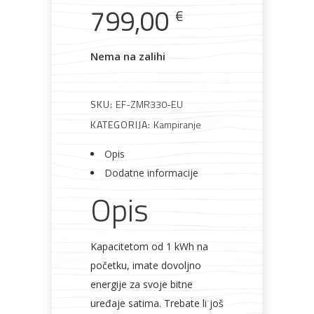
799,00
€
Nema na zalihi
Pogledajte što je novo
u ponudi
SKU:
EF-ZMR330-EU
KATEGORIJA:
Kampiranje
Opis
Dodatne informacije
AKCIJA!
Pločasti
Alati i
Vrt i
Zaštitna
Opis
materijali
pribor
okućnica
odjeća
Kapacitetom od 1 kWh na
početku, imate dovoljno
energije za svoje bitne
Rasvjeta
Boje i
Građevinski
Vodomaterijal
Vrata i
lakovi
materijali
dovratnici
uređaje satima. Trebate li još