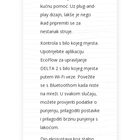
kućnu pomoć. Uz plug-and-
play dizajn, lakše je nego
ikad pripremiti se za
nestanak struje.
Kontrola s bilo kojeg mjesta.
Upotrijebite aplikaciju
EcoFlow za upravljanje
DELTA 2 s bilo kojeg mjesta
putem Wi-Fi veze. Povežite
se s Bluetoothom kada niste
na mreži. U svakom slučaju,
možete provjeriti podatke o
punjenju, prilagoditi postavke
i prilagoditi brzinu punjenja s
lakoćom.
Dio ekosustava koji stalno