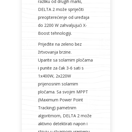
razliku od drugih marki,
DELTA 2 može spriječiti
preopterećenje od uređaja
do 2200 W zahvaljujući X-
Boost tehnologiji.
Prijeđite na zeleno bez
žrtvovanja brzine.
Uparite sa solarnim pločama
i punite za čak 3-6 sati s
1x400W, 2x220W
prijenosnim solarnim
pločama. Sa svojim MPPT
(Maximum Power Point
Tracking) pametnim
algoritmom, DELTA 2 može
aktivno detektirati napon i
struju u stvarnom vremenu