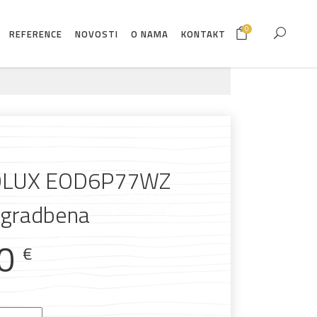
0
REFERENCE
NOVOSTI
O NAMA
KONTAKT
OLUX EOD6P77WZ
ugradbena
00
€