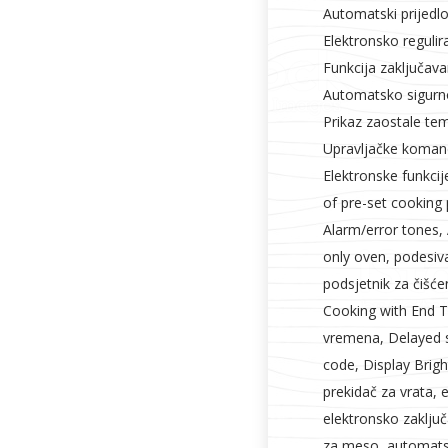
Automatski prijedl
Elektronsko reguli
Funkcija zaključava
Automatsko sigurn
Prikaz zaostale te
Upravljačke komand
Elektronske funkcije
of pre-set cooking 
Alarm/error tones, 
only oven, podesiva
podsjetnik za čišće
Cooking with End T
vremena, Delayed 
code, Display Brigh
prekidač za vrata, 
elektronsko zaključ
za meso, automatsk