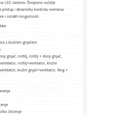
r na LED zaslonu. Živopisno sučelje
pristup i dinamičku kontrolu vremena
re i ostalih mogućnosti.
tike:
ica s kružnim grijačem
A
ji grijač, roštilj, roštilj + donji grijač,
ventilator, roštilj+ventilator, kružni
ventilator, kružni grijač+ventilator, Ring +
avanja
ćenje
tičko čišćenje