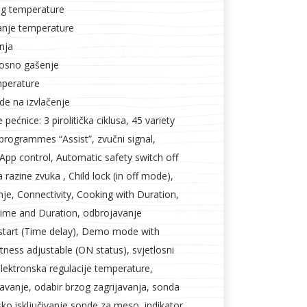
og temperature
ranje temperature
nja
osno gašenje
mperature
e na izvlačenje
 pećnice: 3 pirolitička ciklusa, 45 variety
programmes “Assist”, zvučni signal,
App control, Automatic safety switch off
 razine zvuka , Child lock (in off mode),
nje, Connectivity, Cooking with Duration,
ime and Duration, odbrojavanje
start (Time delay), Demo mode with
tness adjustable (ON status), svjetlosni
elektronska regulacije temperature,
avanje, odabir brzog zagrijavanja, sonda
o isključivanje sonde za meso, indikator