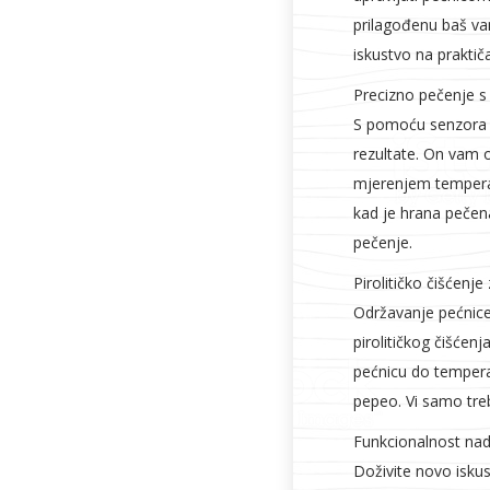
prilagođenu baš va
iskustvo na praktič
Precizno pečenje 
S pomoću senzora z
rezultate. On vam 
mjerenjem temperat
kad je hrana pečena
pečenje.
Pirolitičko čišćenje
Održavanje pećnic
pirolitičkog čišćenj
pećnicu do tempera
pepeo. Vi samo treb
Funkcionalnost nado
Doživite novo isku