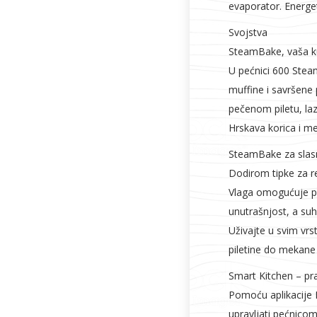
Vrata i
Bijela tehnika
Metalna
Elektromaterija
evaporator. Energet
dovratnici
galanterija
Svojstva
SteamBake, vaša k
U pećnici 600 Ste
muffine i savršene
pečenom piletu, laz
Hrskava korica i m
SteamBake za slas
Dodirom tipke za r
Vlaga omogućuje po
unutrašnjost, a suh
Uživajte u svim vr
piletine do mekane 
Smart Kitchen – pr
Pomoću aplikacije 
upravljati pećnicom