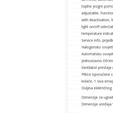
toplne jezgre pom
adjustable, Functi
with deactivation,
light on/off select
temperature indicati
Service info, prije
Halogensko osvjetl
Automatsko osvijetl
Jednostavno čišćen
Ventilator prestaje 
Plitice isporučene s
kolače, 1 siva emaj
Duljina električnog
Dimenzije za ugrad
Dimenzije uređaja