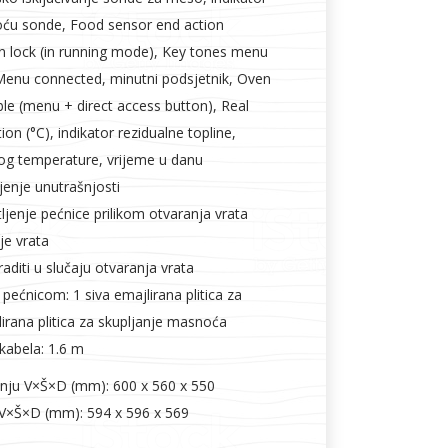
oću sonde, Food sensor end action
on lock (in running mode), Key tones menu
 Menu connected, minutni podsjetnik, Oven
able (menu + direct access button), Real
on (°C), indikator rezidualne topline,
dlog temperature, vrijeme u danu
jenje unutrašnjosti
jenje pećnice prilikom otvaranja vrata
je vrata
raditi u slučaju otvaranja vrata
 pećnicom: 1 siva emajlirana plitica za
lirana plitica za skupljanje masnoća
 kabela: 1.6 m
nju V×Š×D (mm): 600 x 560 x 550
 V×Š×D (mm): 594 x 596 x 569