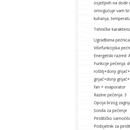
osjetljivih na dodi
omogućuje vam brz 
kuhanja, temperatu
Tehničke karakteris
Ugradbena pećnica
Višefunkcijska pećn
Energetski razred: 
Funkcije pečenja: don
roštilj+donji grijač+
grijač+donji grijač+
fan + evaporator
Razine pečenja: 3
Opcija brzog zagrij
Sonda za pečenje
Pirolitičko samočiš
Podsjetnik za piroli