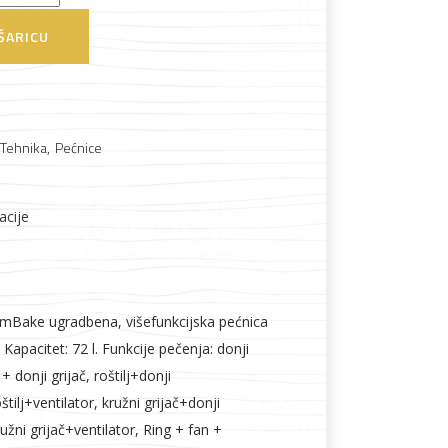
ŠARICU
 Tehnika
,
Pećnice
acije
Boje i lakovi
amBake ugradbena, višefunkcijska pećnica
Kapacitet: 72 l. Funkcije pečenja: donji
lj + donji grijač, roštilj+donji
štilj+ventilator, kružni grijač+donji
ružni grijač+ventilator, Ring + fan +