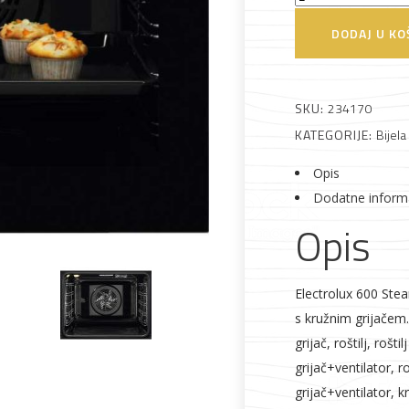
EOD6P77WZ
DODAJ U KO
Pećnica
ugradbena
količina
 što je novo u ponudi
SKU:
234170
KATEGORIJE:
Bijela
Opis
Dodatne inform
Opis
Alati i pribor
Vrt i okućnica
Zaštitna
Rasvjeta
odjeća
Electrolux 600 Ste
s kružnim grijačem. 
grijač, roštilj, rošti
grijač+ventilator, ro
grijač+ventilator, k