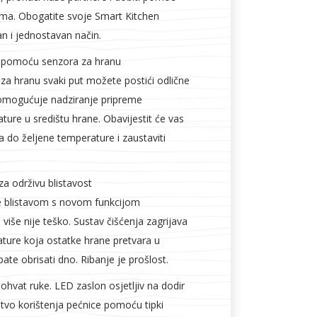
ma. Obogatite svoje Smart Kitchen
an i jednostavan način.
s pomoću senzora za hranu
a hranu svaki put možete postići odlične
omogućuje nadziranje pripreme
ure u središtu hrane. Obavijestit će vas
 do željene temperature i zaustaviti
 za održivu blistavost
e blistavom s novom funkcijom
a više nije teško. Sustav čišćenja zagrijava
ture koja ostatke hrane pretvara u
ate obrisati dno. Ribanje je prošlost.
hvat ruke. LED zaslon osjetljiv na dodir
stvo korištenja pećnice pomoću tipki