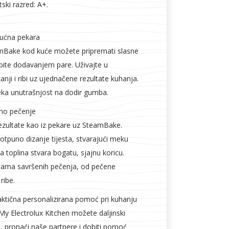
l
Vijčana roba
ski razred: A+.
ućna pekara
amBake kod kuće možete pripremati slasne
 pite dodavanjem pare. Uživajte u
anji i ribi uz ujednačene rezultate kuhanja.
eka unutrašnjost na dodir gumba.
no pečenje
ezultate kao iz pekare uz SteamBake.
tpuno dizanje tijesta, stvarajući meku
a toplina stvara bogatu, sjajnu koricu.
stama savršenih pečenja, od pečene
ribe.
aktična personalizirana pomoć pri kuhanju
My Electrolux Kitchen možete daljinski
, pronaći naše partnere i dobiti pomoć