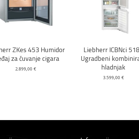
DODAJ U KOŠARICU
DODAJ U KOŠARICU
herr ZKes 453 Humidor
Liebherr ICBNci 51
eđaj za čuvanje cigara
Ugradbeni kombinir
hladnjak
2.899,00
€
3.599,00
€