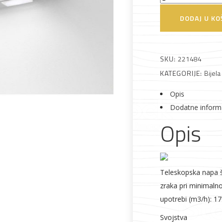
LFP326AB
DODAJ U KO
Napa
količina
Alati i pribor
Vrt i okućnica
Zaštitna
Rasvjeta
SKU:
221484
odjeća
KATEGORIJE:
Bijela
Opis
Dodatne inform
Opis
Vrata i
Bijela tehnika
Metalna
Elektromaterija
dovratnici
galanterija
Teleskopska napa š
zraka pri minimalno
upotrebi (m3/h): 1
Svojstva