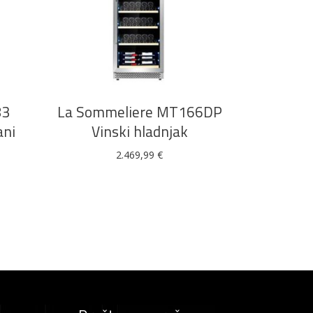
DODAJ U KOŠARICU
83
La Sommeliere MT166DP
ani
Vinski hladnjak
2.469,99
€