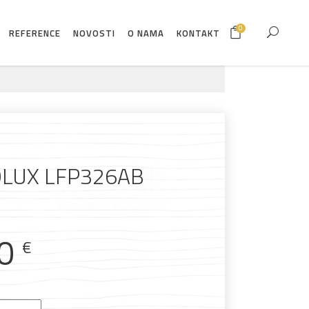
0
REFERENCE
NOVOSTI
O NAMA
KONTAKT
LUX LFP326AB
00
€