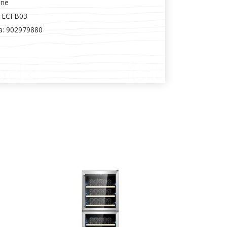
 ne
a: ECFB03
ra: 902979880