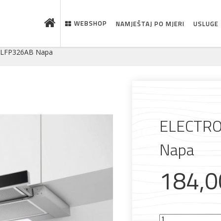
WEBSHOP
NAMJEŠTAJ PO MJERI
USLUGE
 LFP326AB Napa
ELECTRO
Napa
184,
 što je novo u ponudi
ELECTROLUX