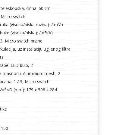
 teleskopska, širina: 60 cm
, Micro switch
aka (visoka/niska razina): / m³/h
uke (visoka/niska): / dB(A)
 3, Micro switch brzine
kulacija, uz instalaciju ugljenog filtra
t)
 nape: LED bulb, 2
a za masnoću: Aluminium mesh, 2
brzina: 1 / 3, Micro switch
 V×Š×D (mm): 179 x 598 x 284
tike
 150