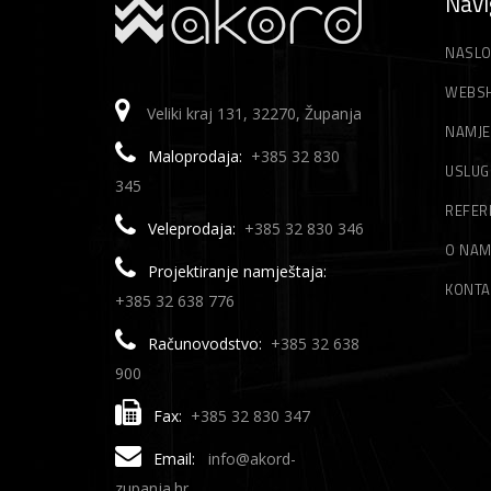
Navi
NASLO
WEBS
Veliki kraj 131, 32270, Županja
NAMJE
Maloprodaja:
+385 32 830
USLUG
345
REFER
Veleprodaja:
+385 32 830 346
O NA
Projektiranje namještaja:
KONTA
+385 32 638 776
Računovodstvo:
+385 32 638
900
Fax:
+385 32 830 347
Email:
info@akord-
zupanja.hr