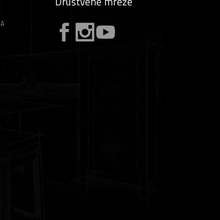
Društvene mreže
ZA
A