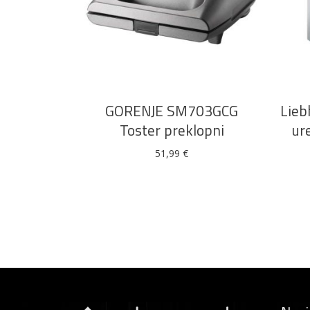
DODAJ U KOŠARICU
GORENJE SM703GCG
Lieb
Toster preklopni
ur
51,99
€