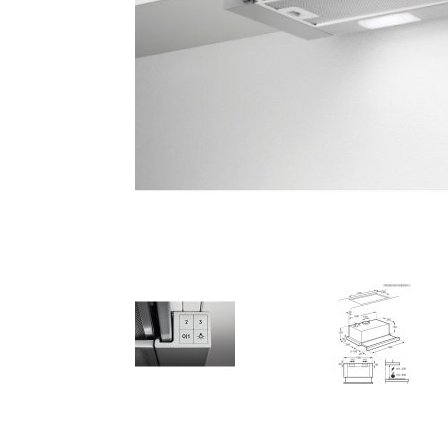
AKCIJA!
Pločasti
materijali
Građevinski
Vodomaterijal
materijali