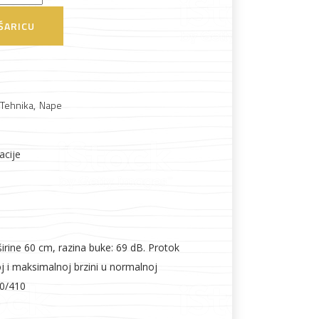
ŠARICU
Boje i lakovi
 Tehnika
,
Nape
acije
l
Vijčana roba
irine 60 cm, razina buke: 69 dB. Protok
j i maksimalnoj brzini u normalnoj
70/410