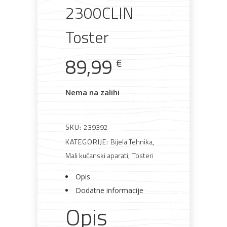
2300CLIN
AKCIJA!
Pločasti
Alati i
Vrt i
Zaštitna
Toster
materijali
pribor
okućnica
odjeća
89,99
€
Nema na zalihi
Rasvjeta
Boje i
Građevinski
Vodomaterijal
Vrata i
lakovi
materijali
dovratnici
SKU:
239392
KATEGORIJE:
Bijela Tehnika
,
Mali kućanski aparati
,
Tosteri
Opis
Bijela
Metalna
Elektromaterijal
Vijčana
Okovi
tehnika
galanterija
roba
za
Dodatne informacije
namještaj
Opis