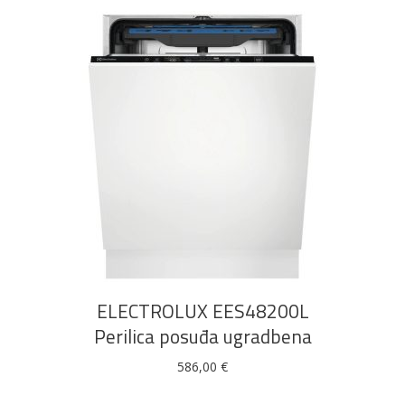
DODAJ U KOŠARICU
ELECTROLUX EES48200L
Perilica posuđa ugradbena
586,00
€