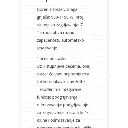
Gorenje toster, snaga
Bicikli
grijača: 950-1150 W, broj
stupnjeva zagrijavanja: 7.
Termostat za razinu
zapečenosti, automatsko
izbacivanje.
Točne postavke
Uz 7 stupnjeva pečenja, ovaj
toster će vam pripremiti tost
točno onakav kakav želite.
Također ima integrirane
funkcije podgrijavanja i
odmrzavanja: podgrijavanje
za zagrijavanje tosta ili kriški
kruha i odmrzavanje za
odmrzavanje smrznutih kriški