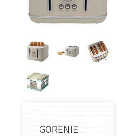
Pogledajte što je novo
u ponudi
GORENJE