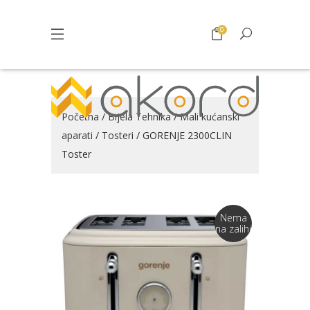
0
Početna
/
Bijela Tehnika
/
Mali kućanski
aparati
/
Tosteri
/ GORENJE 2300CLIN
Toster
Nema
na zalihi