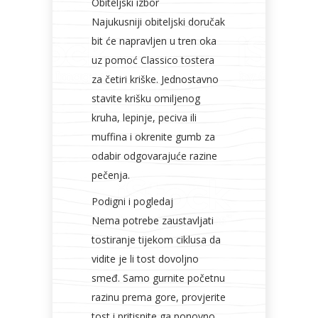
Obiteljski izbor
Najukusniji obiteljski doručak
bit će napravljen u tren oka
uz pomoć Classico tostera
za četiri kriške. Jednostavno
stavite krišku omiljenog
kruha, lepinje, peciva ili
muffina i okrenite gumb za
odabir odgovarajuće razine
pečenja.
Podigni i pogledaj
Nema potrebe zaustavljati
tostiranje tijekom ciklusa da
vidite je li tost dovoljno
smeđ. Samo gurnite početnu
razinu prema gore, provjerite
tost i pritisnite ga ponovno