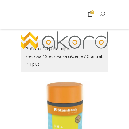
0
Početna
/
Ulja i kemijska
sredstva
/
Sredstva za čišćenje
/ Granulat
PH plus