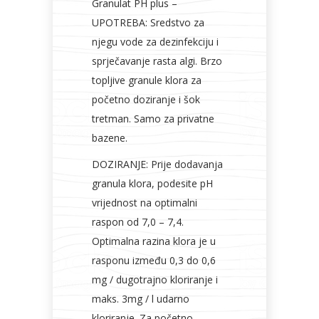
Granulat PH plus –
UPOTREBA: Sredstvo za
njegu vode za dezinfekciju i
Bicikli
sprječavanje rasta algi. Brzo
topljive granule klora za
početno doziranje i šok
tretman. Samo za privatne
bazene.
DOZIRANJE: Prije dodavanja
granula klora, podesite pH
vrijednost na optimalni
raspon od 7,0 – 7,4.
Optimalna razina klora je u
rasponu između 0,3 do 0,6
mg / dugotrajno kloriranje i
maks. 3mg / l udarno
kloriranje. Za početno