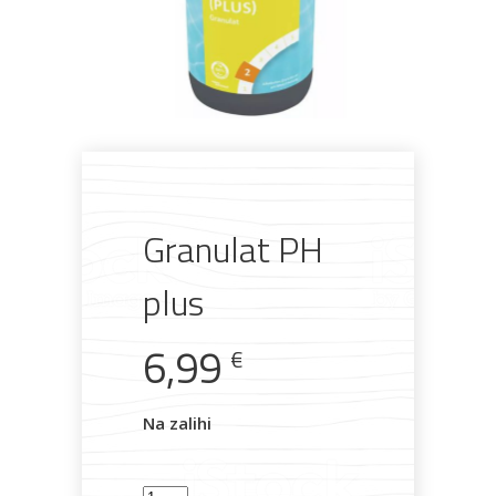
Granulat PH
plus
6,99
€
Pogledajte što je novo
Na zalihi
u ponudi
Granulat