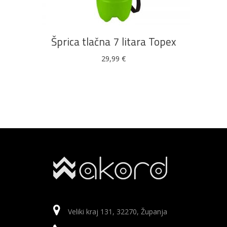
Šprica tlačna 7 litara Topex
29,99
€
Veliki kraj 131, 32270, Županja