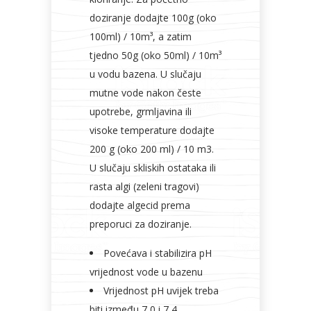
doziranje dodajte 100g (oko
100ml) / 10m³, a zatim
tjedno 50g (oko 50ml) / 10m³
u vodu bazena. U slučaju
mutne vode nakon česte
upotrebe, grmljavina ili
visoke temperature dodajte
200 g (oko 200 ml) / 10 m3.
U slučaju skliskih ostataka ili
rasta algi (zeleni tragovi)
dodajte algecid prema
preporuci za doziranje.
Povećava i stabilizira pH
vrijednost vode u bazenu
Vrijednost pH uvijek treba
biti između 7,0 i 7,4