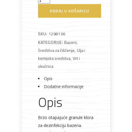
PH
DODAJ U KOŠARICU
plus
AKCIJA!
Pločasti
Alati i
Vrt i
Zaštitna
količina
materijali
pribor
okućnica
odjeća
SKU:
1298136
KATEGORIJE:
Bazeni
,
Sredstva za čišćenje
,
Ulja i
kemijska sredstva
,
Vrt i
okućnica
Rasvjeta
Boje i
Građevinski
Vodomaterijal
Vrata i
lakovi
materijali
dovratnici
Opis
Dodatne informacije
Opis
Bijela
Metalna
Elektromaterijal
Vijčana
Okovi
tehnika
galanterija
roba
za
Brzo otapajuće granule klora
namještaj
za dezinfekciju bazena.