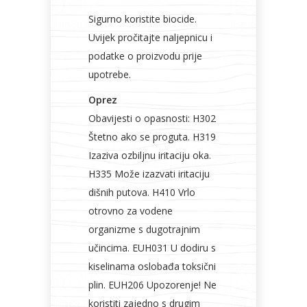
Sigurno koristite biocide.
Uvijek pročitajte naljepnicu i
podatke o proizvodu prije
upotrebe.
Oprez
Obavijesti o opasnosti: H302
Štetno ako se proguta. H319
Izaziva ozbiljnu iritaciju oka.
H335 Može izazvati iritaciju
dišnih putova. H410 Vrlo
otrovno za vodene
organizme s dugotrajnim
učincima. EUH031 U dodiru s
kiselinama oslobađa toksični
plin. EUH206 Upozorenje! Ne
koristiti zajedno s drugim