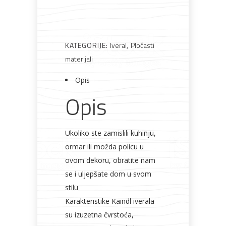
Rasvjeta
Boje i
Građevinski
Vodomaterijal
Vrata i
lakovi
materijali
dovratnici
KATEGORIJE:
Iveral
,
Pločasti
materijali
Opis
Opis
Bijela
Metalna
Elektromaterijal
Vijčana
Okovi
tehnika
galanterija
roba
za
namještaj
Ukoliko ste zamislili kuhinju,
ormar ili možda policu u
ovom dekoru, obratite nam
Bicikli
se i uljepšate dom u svom
stilu
Karakteristike Kaindl iverala
su izuzetna čvrstoća,