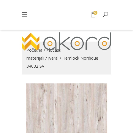
0
Početna
/
Pločasti
materijali
/
Iveral
/ Hemlock Nordique
34032 SV