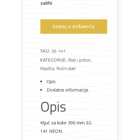
zalihi
Bijela
Metalna
Elektromaterijal
Vijčana
Okovi
tehnika
galanterija
roba
za
DODAJ U KOŠARICU
namještaj
SKU:
02-141
KATEGORIJE:
Alati i pribor
,
Bicikli
Kliješta
,
Ručni alati
Opis
Dodatne informacije
Opis
Ključ za kuke 300 mm 02-
141 NEON.