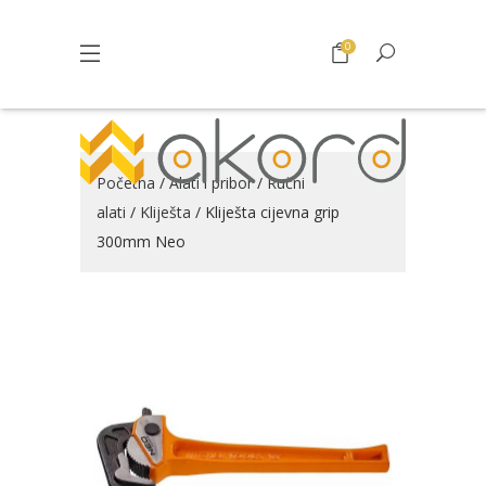
0
Početna
/
Alati i pribor
/
Ručni
alati
/
Kliješta
/ Kliješta cijevna grip
300mm Neo