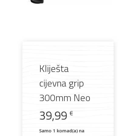
Pogledajte što je novo
u ponudi
Kliješta
AKCIJA!
Pločasti
Alati i
Vrt i
Zaštitna
materijali
pribor
okućnica
odjeća
cijevna grip
300mm Neo
39,99
€
Rasvjeta
Boje i
Građevinski
Vodomaterijal
Vrata i
lakovi
materijali
dovratnici
Samo 1 komad(a) na