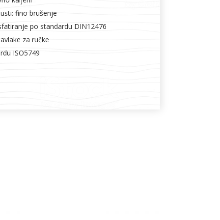
usti: fino brušenje
sfatiranje po standardu DIN12476
navlake za ručke
ardu ISO5749