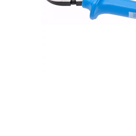
AKCIJA!
Pločasti
materijali
Građevinski
Vodomaterijal
materijali
Okovi za
Bicikli
namještaj