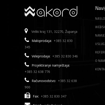
Navi
NASLO
WEBS
Veliki kraj 131, 32270, Županja
NAMJE
Maloprodaja:
+385 32 830
USLUG
345
REFER
Veleprodaja:
+385 32 830 346
O NA
Projektiranje namještaja:
KONTA
+385 32 638 776
Računovodstvo:
+385 32 638
900
Fax:
+385 32 830 347