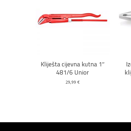
DODAJ U KOŠARICU
Kliješta cijevna kutna 1″
I
481/6 Unior
kl
29,99
€