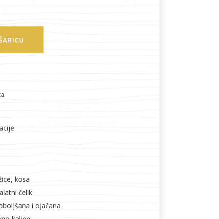
Boje i lakovi
ŠARICU
ta
l
Vijčana roba
acije
žice, kosa
latni čelik
boljšana i ojačana
vno kaljeni