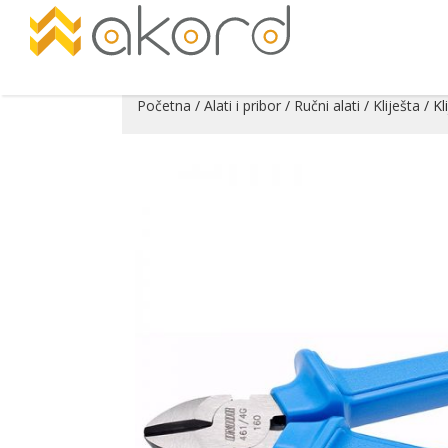
Početna
/
Alati i pribor
/
Ručni alati
/
Kliješta
/ Kl
Pogledajte