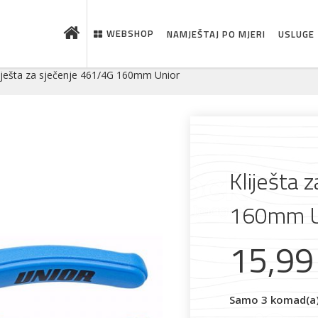
WEBSHOP
NAMJEŠTAJ PO MJERI
USLUGE
iješta za sječenje 461/4G 160mm Unior
Kliješta 
160mm U
15,9
 što je novo u ponudi
Samo 3 komad(a) 