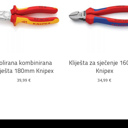
DODAJ U KOŠARICU
DODAJ U KOŠARICU
zolirana kombinirana
Kliješta za sječenje 
iješta 180mm Knipex
Knipex
39,99
€
34,99
€