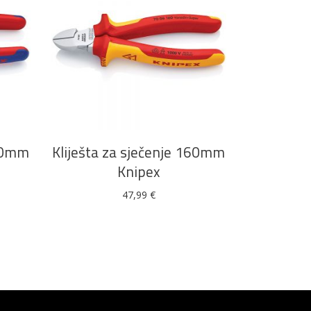
DODAJ U KOŠARICU
160mm
Kliješta za sječenje 160mm
Knipex
47,99
€