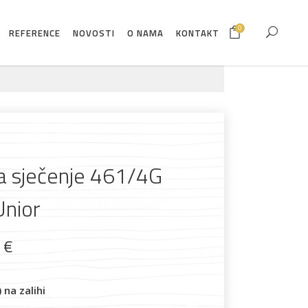
0
REFERENCE
NOVOSTI
O NAMA
KONTAKT
za sječenje 461/4G
nior
9
€
na zalihi