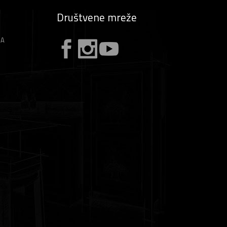
Društvene mreže
ZA
A