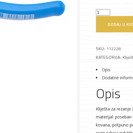
Kliješta
za
Alati i pribor
Vrt i okućnica
Zaštitna
Rasvjeta
DODAJ U KO
odjeća
sječenje
461/4G
160mm
SKU:
112228
Unior
KATEGORIJA:
Kliješ
količina
Opis
Vrata i
Bijela tehnika
Metalna
Elektromaterija
Dodatne inform
dovratnici
galanterija
Opis
Kliješta za rezanje 
materijal: poseban a
kovana, potpuno po
rezni rubovi indukti