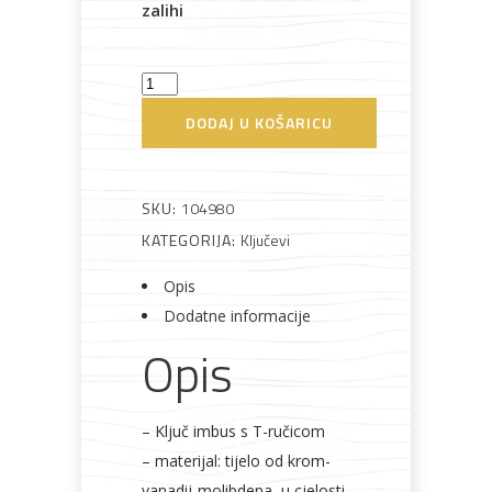
zalihi
Bijela
Metalna
Elektromaterijal
Vijčana
Okovi
Ključ
tehnika
galanterija
roba
za
namještaj
imbus
DODAJ U KOŠARICU
s
T-
ručicom
SKU:
104980
Bicikli
5
KATEGORIJA:
Ključevi
193/HX
Opis
Unior
Dodatne informacije
količina
Opis
– Ključ imbus s T-ručicom
– materijal: tijelo od krom-
vanadij-molibdena, u cjelosti