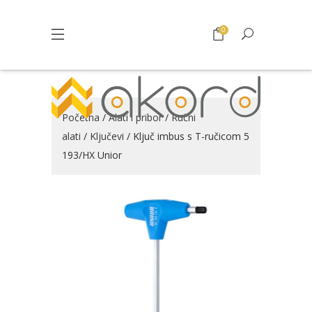
0
Početna
/
Alati i pribor
/
Ručni
alati
/
Ključevi
/ Ključ imbus s T-ručicom 5
193/HX Unior