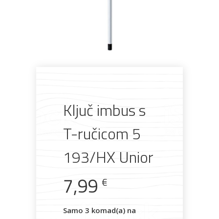
Pogledajte što je novo
u ponudi
Ključ imbus s
AKCIJA!
Pločasti
Alati i
Vrt i
Zaštitna
materijali
pribor
okućnica
odjeća
T-ručicom 5
193/HX Unior
7,99
Rasvjeta
Boje i
Građevinski
Vodomaterijal
Vrata i
€
lakovi
materijali
dovratnici
Samo 3 komad(a) na