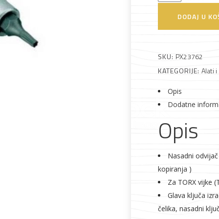
nasadni
DODAJ U KO
1/4"
Alati i pribor
Vrt i okućnica
Zaštitna
Rasvjeta
TX30
odjeća
količina
SKU:
PX23762
KATEGORIJE:
Alati i
Opis
Dodatne inform
Vrata i
Bijela tehnika
Metalna
Elektromaterija
Opis
dovratnici
galanterija
Nasadni odvijač
kopiranja )
Za TORX vijke (T
Glava ključa iz
čelika, nasadni klj