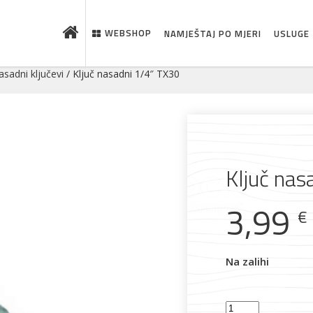
WEBSHOP
NAMJEŠTAJ PO MJERI
USLUGE
sadni ključevi
/ Ključ nasadni 1/4″ TX30
Ključ nas
3,99
€
 što je novo u ponudi
Na zalihi
Ključ