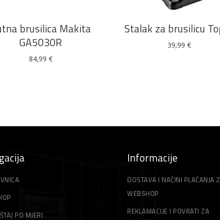
tna brusilica Makita
Stalak za brusilicu T
GA5030R
39,99
€
84,99
€
gacija
Informacije
VNICA
DOSTAVA I NAČINI PLAĆANJA 
WEBSHOP
HOP
REKLAMACIJE I POVRATI ZA
ŠTAJ PO MJERI