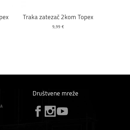
opex
Traka zatezač 2kom Topex
9,99
€
Društvene mreže
ZA