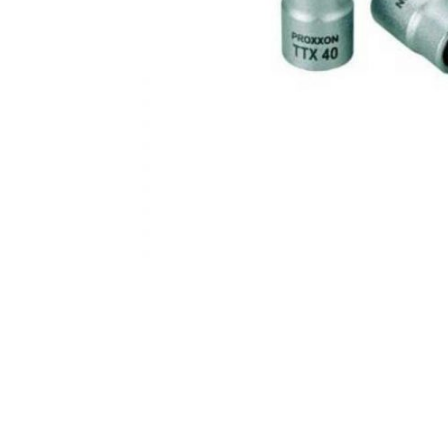
AKCIJA!
Pločasti
materijali
Građevinski
Vodomaterijal
materijali
Okovi za
Bicikli
namještaj