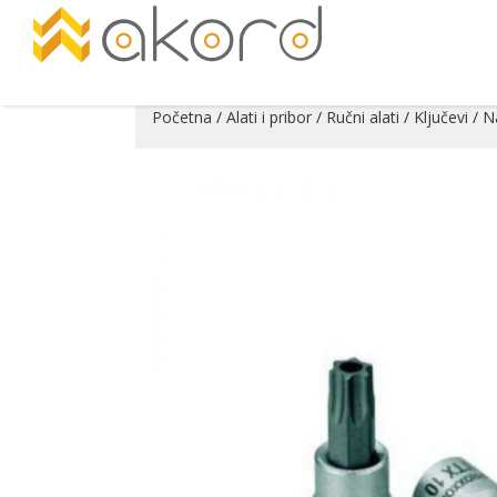
Početna
/
Alati i pribor
/
Ručni alati
/
Ključevi
/
Na
Pogledajte