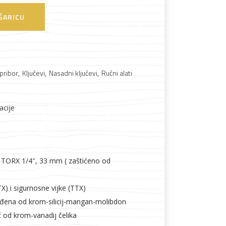
ŠARICU
Boje i lakovi
 pribor
,
Ključevi
,
Nasadni ključevi
,
Ručni alati
acije
l
Vijčana roba
 TORX 1/4″, 33 mm ( zaštićeno od
X) i sigurnosne vijke (TTX)
rađena od krom-silicij-mangan-molibdon
uč od krom-vanadij čelika