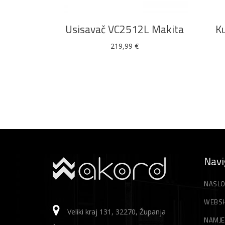
Usisavač VC2512L Makita
Ku
219,99
€
Navi
NASLO
WEBS
Veliki kraj 131, 32270, Županja
NAMJE