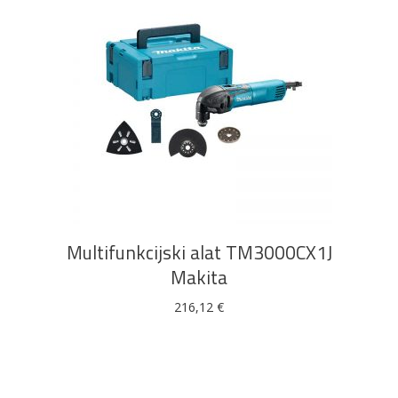
DODAJ U KOŠARICU
Multifunkcijski alat TM3000CX1J
Makita
216,12
€