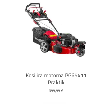
DODAJ U KOŠARICU
Kosilica motorna PG65411
Praktik
399,99
€