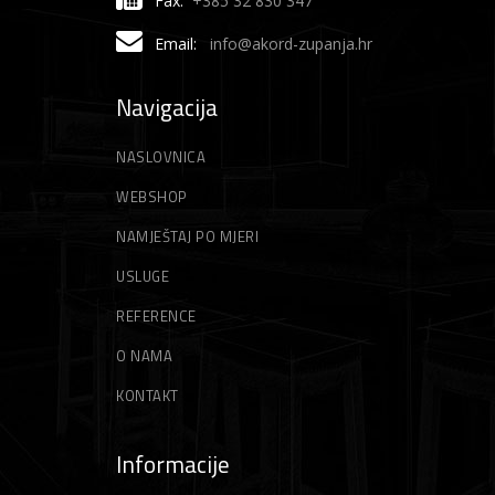
Fax:
+385 32 830 347
Email:
info@akord-zupanja.hr
Navigacija
NASLOVNICA
WEBSHOP
NAMJEŠTAJ PO MJERI
USLUGE
REFERENCE
O NAMA
KONTAKT
Informacije