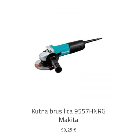
DODAJ U KOŠARICU
Kutna brusilica 9557HNRG
Makita
90,25
€