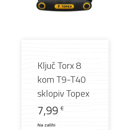
Pogledajte što je novo
u ponudi
Ključ Torx 8
AKCIJA!
Pločasti
Alati i
Vrt i
Zaštitna
materijali
pribor
okućnica
odjeća
kom T9-T40
sklopiv Topex
7,99
€
Rasvjeta
Boje i
Građevinski
Vodomaterijal
Vrata i
lakovi
materijali
dovratnici
Na zalihi