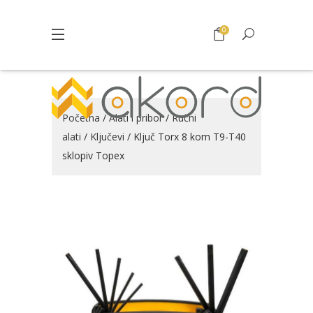
0
Početna
/
Alati i pribor
/
Ručni
alati
/
Ključevi
/ Ključ Torx 8 kom T9-T40
sklopiv Topex