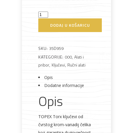
Ključ
Torx
Bijela
Metalna
Elektromaterijal
Vijčana
Okovi
DODAJ U KOŠARICU
tehnika
galanterija
roba
za
8
namještaj
kom
T9-
SKU:
35D959
T40
KATEGORIJE:
000
,
Alati i
sklopiv
pribor
,
Ključevi
,
Ručni alati
Bicikli
Topex
Opis
količina
Dodatne informacije
Opis
TOPEX Torx ključevi od
čvrstog krom-vanadij čelika
koji garantira dugovječnost