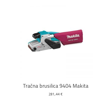
DODAJ U KOŠARICU
Tračna brusilica 9404 Makita
281,44
€