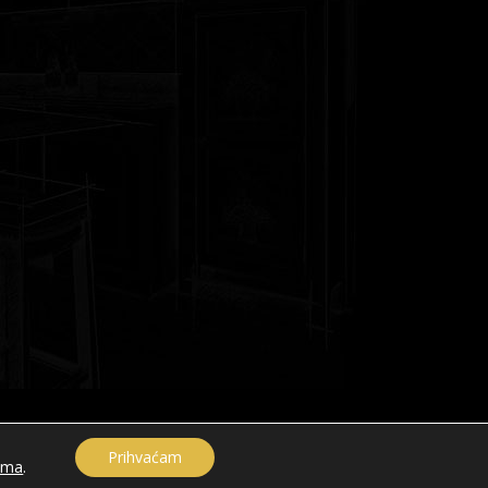
A
Prihvaćam
ama
.