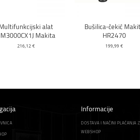
DODAJ U KOŠARICU
DODAJ U KOŠARICU
Multifunkcijski alat
Bušilica-čekić Maki
M3000CX1J Makita
HR2470
216,12
€
199,99
€
gacija
Informacije
VNICA
DOSTAVA I NAČINI PLAĆANJA 
WEBSHOP
HOP