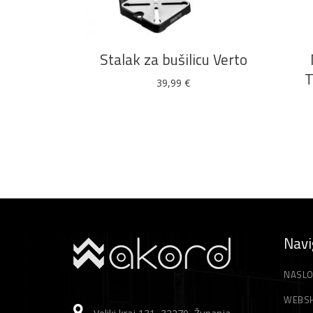
DODAJ U KOŠARICU
Stalak za bušilicu Verto
T
39,99
€
Navi
NASLO
WEBS