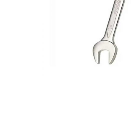
AKCIJA!
Pločasti
materijali
Građevinski
Vodomaterijal
materijali
Okovi za
Bicikli
namještaj