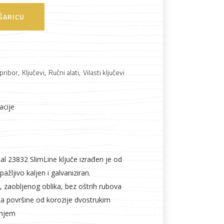
ŠARICU
Boje i lakovi
 pribor
,
Ključevi
,
Ručni alati
,
Vilasti ključevi
acije
l
Vijčana roba
al 23832 SlimLine ključe izrađen je od
pažljivo kaljen i galvaniziran.
, zaobljenog oblika, bez oštrih rubova
ta površine od korozije dvostrukim
anjem