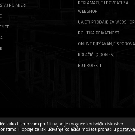
REKLAMACIJE I POVRATI ZA
ŠTAJ PO MJERI
WEBSHOP
E
UVJETI PRODAJE ZA WEBSHOP
ENCE
POLITIKA PRIVATNOSTI
MA
ONLINE RJEŠAVANJE SPOROV
KT
KOLAČIĆI (COOKIES)
EU PROJEKTI
čiće kako bismo vam pružili najbolje moguće korisničko iskustvo.
© Sva prava pridržana – Akord – 2019
oristimo ili opcije za isključivanje kolačića možete pronaći u
postavk