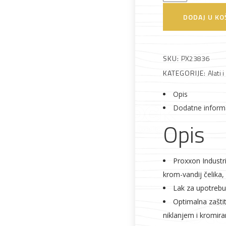
vilasti
DODAJ U KO
12x13mm
Alati i pribor
Vrt i okućnica
Zaštitna
Rasvjeta
količina
odjeća
SKU:
PX23836
KATEGORIJE:
Alati i
Opis
Dodatne inform
Vrata i
Bijela tehnika
Metalna
Elektromaterija
Opis
dovratnici
galanterija
Proxxon Industri
krom-vandij čelika, 
Lak za upotrebu
Optimalna zašti
niklanjem i kromir