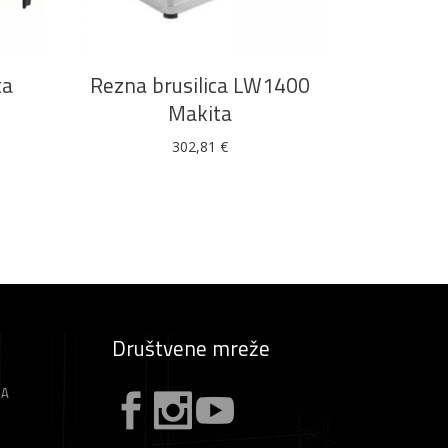
DODAJ U KOŠARICU
ta
Rezna brusilica LW1400
Makita
302,81
€
Društvene mreže
ZA