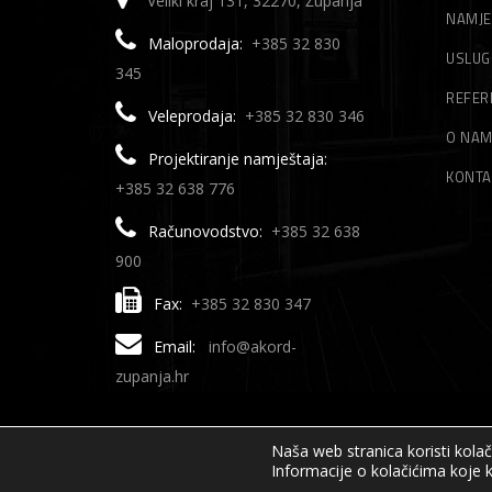
Veliki kraj 131, 32270, Županja
NAMJE
Maloprodaja:
+385 32 830
USLUG
345
REFER
Veleprodaja:
+385 32 830 346
O NA
Projektiranje namještaja:
KONTA
+385 32 638 776
Računovodstvo:
+385 32 638
900
Fax:
+385 32 830 347
Email:
info@akord-
zupanja.hr
Naša web stranica koristi kola
Informacije o kolačićima koje k