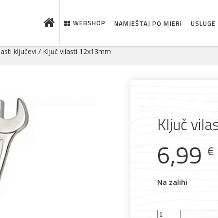
WEBSHOP
NAMJEŠTAJ PO MJERI
USLUGE
lasti ključevi
/ Ključ vilasti 12x13mm
Ključ vil
6,99
€
 što je novo u ponudi
Na zalihi
Ključ