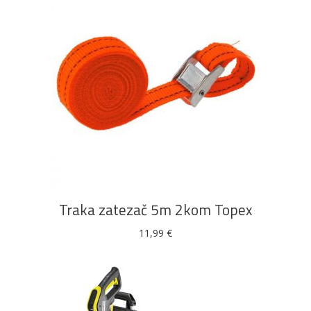
DODAJ U KOŠARICU
Traka zatezač 5m 2kom Topex
11,99
€