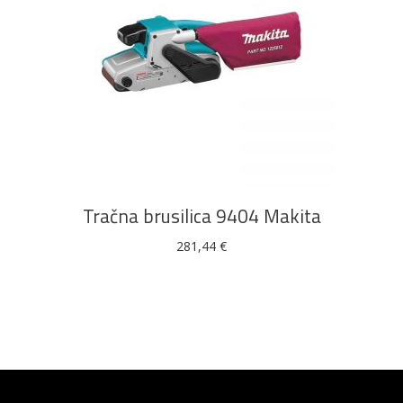
DODAJ U KOŠARICU
Tračna brusilica 9404 Makita
281,44
€