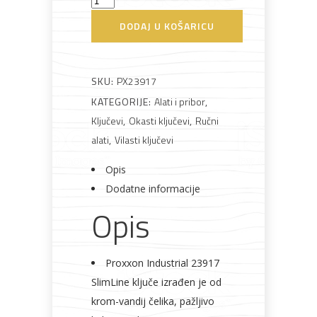
vilasto-
DODAJ U KOŠARICU
okasti
Bijela
Metalna
Elektromaterijal
Vijčana
Okovi
17mm
tehnika
galanterija
roba
za
namještaj
količina
SKU:
PX23917
KATEGORIJE:
Alati i pribor
,
Ključevi
,
Okasti ključevi
,
Ručni
alati
,
Vilasti ključevi
Bicikli
Opis
Dodatne informacije
Opis
Proxxon Industrial 23917
SlimLine ključe izrađen je od
krom-vandij čelika, pažljivo