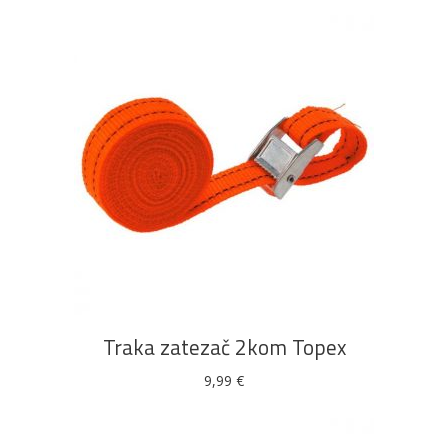
DODAJ U KOŠARICU
Traka zatezač 2kom Topex
9,99
€