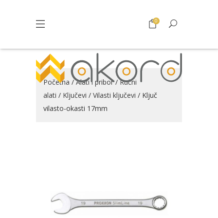
0
Početna
/
Alati i pribor
/
Ručni
alati
/
Ključevi
/
Vilasti ključevi
/ Ključ
vilasto-okasti 17mm