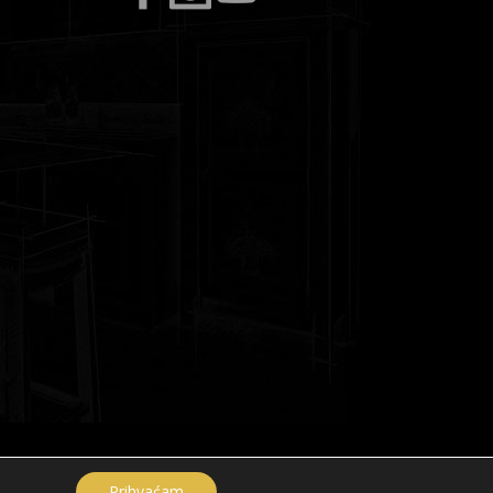
A
Prihvaćam