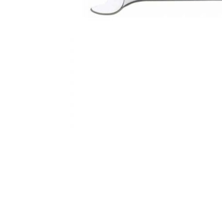
AKCIJA!
Pločasti
materijali
Građevinski
Vodomaterijal
materijali
Okovi za
Bicikli
namještaj