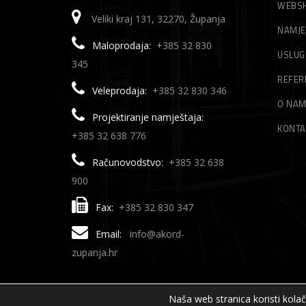
WEBS
Veliki kraj 131, 32270, Županja
NAMJE
Maloprodaja:
+385 32 830
USLUG
345
REFER
Veleprodaja:
+385 32 830 346
O NA
Projektiranje namještaja:
KONTA
+385 32 638 776
Računovodstvo:
+385 32 638
900
Fax:
+385 32 830 347
Email:
info@akord-
zupanja.hr
Naša web stranica koristi kola