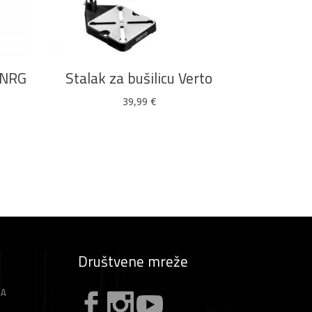
DODAJ U KOŠARICU
HNRG
Stalak za bušilicu Verto
39,99
€
Društvene mreže
ZA