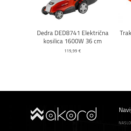
DODAJ U KOŠARICU
Dedra DED8741 Električna
Tra
kosilica 1600W 36 cm
119,99
€
Navi
NASLO