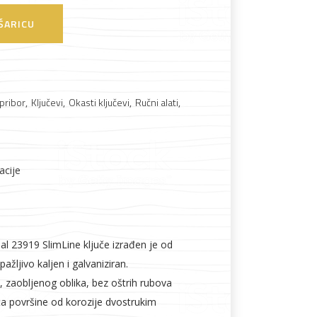
ŠARICU
Boje i lakovi
 pribor
,
Ključevi
,
Okasti ključevi
,
Ručni alati
,
l
Vijčana roba
acije
al 23919 SlimLine ključe izrađen je od
pažljivo kaljen i galvaniziran.
, zaobljenog oblika, bez oštrih rubova
ta površine od korozije dvostrukim