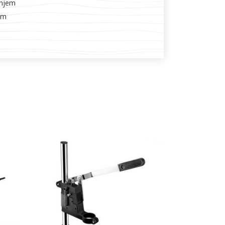
anjem
mm