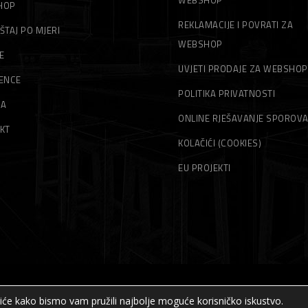
HOP
REKLAMACIJE I POVRATI ZA
ŠTAJ PO MJERI
WEBSHOP
E
UVJETI PRODAJE ZA WEBSHOP
ENCE
POLITIKA PRIVATNOSTI
MA
ONLINE RJEŠAVANJE SPOROV
KT
KOLAČIĆI (COOKIES)
EU PROJEKTI
čiće kako bismo vam pružili najbolje moguće korisničko iskustvo.