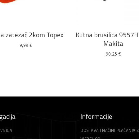
DODAJ U KOŠARICU
DODAJ U KOŠARICU
ka zatezač 2kom Topex
Kutna brusilica 9557
Makita
9,99
€
90,25
€
gacija
Informacije
VNICA
DOSTAVA I NAČINI PLAĆANJA 
WEBSHOP