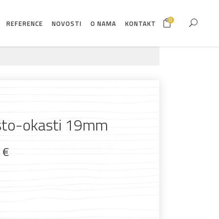
0
REFERENCE
NOVOSTI
O NAMA
KONTAKT
asto-okasti 19mm
9
€