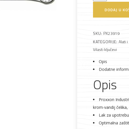
vilasto-
DODAJ U KO
okasti
Alati i pribor
Vrt i okućnica
Zaštitna
Rasvjeta
19mm
odjeća
količina
SKU:
PX23919
KATEGORIJE:
Alati i
Vilasti ključevi
Opis
Vrata i
Bijela tehnika
Metalna
Elektromaterija
Dodatne inform
dovratnici
galanterija
Opis
Proxxon Industri
krom-vandij čelika, 
Lak za upotrebu
Optimalna zašti