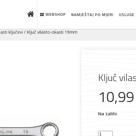
WEBSHOP
NAMJEŠTAJ PO MJERI
USLUGE
lasti ključevi
/ Ključ vilasto-okasti 19mm
Ključ vil
10,9
 što je novo u ponudi
Na zalihi
Ključ