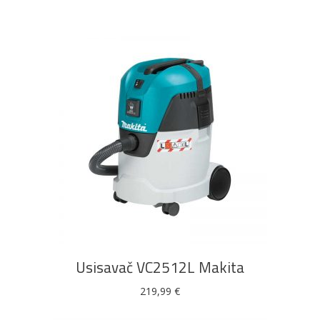
DODAJ U KOŠARICU
Usisavač VC2512L Makita
219,99
€