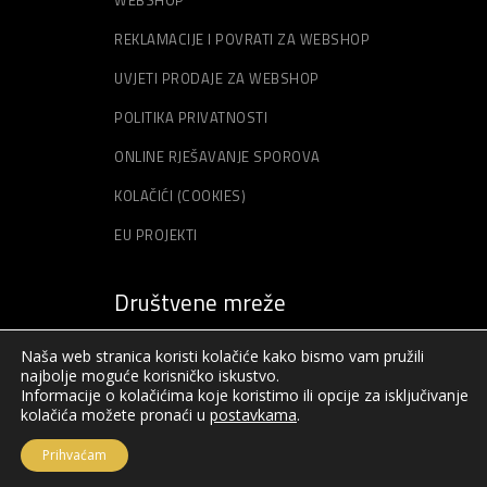
WEBSHOP
REKLAMACIJE I POVRATI ZA WEBSHOP
UVJETI PRODAJE ZA WEBSHOP
POLITIKA PRIVATNOSTI
ONLINE RJEŠAVANJE SPOROVA
KOLAČIĆI (COOKIES)
EU PROJEKTI
Društvene mreže
Naša web stranica koristi kolačiće kako bismo vam pružili
najbolje moguće korisničko iskustvo.
Informacije o kolačićima koje koristimo ili opcije za isključivanje
kolačića možete pronaći u
postavkama
.
Prihvaćam
© Sva prava pridržana – Akord – 2019