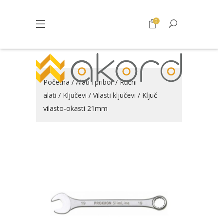
0
Početna
/
Alati i pribor
/
Ručni
alati
/
Ključevi
/
Vilasti ključevi
/ Ključ
vilasto-okasti 21mm