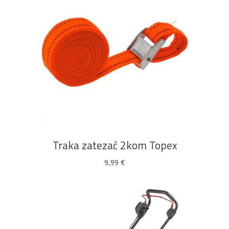
DODAJ U KOŠARICU
Traka zatezač 2kom Topex
9,99
€