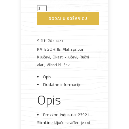
Ključ
vilasto-
DODAJ U KOŠARICU
Bijela
Metalna
Elektromaterijal
Vijčana
Okovi
okasti
tehnika
galanterija
roba
za
namještaj
21mm
količina
SKU:
PX23921
KATEGORIJE:
Alati i pribor
,
Ključevi
,
Okasti ključevi
,
Ručni
Bicikli
alati
,
Vilasti ključevi
Opis
Dodatne informacije
Opis
Proxxon Industrial 23921
SlimLine ključe izrađen je od