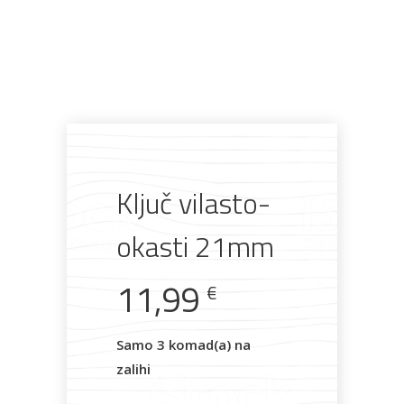
Pogledajte što je novo
u ponudi
Ključ vilasto-
AKCIJA!
Pločasti
Alati i
Vrt i
Zaštitna
materijali
pribor
okućnica
odjeća
okasti 21mm
11,99
€
Rasvjeta
Boje i
Građevinski
Vodomaterijal
Vrata i
Samo 3 komad(a) na
lakovi
materijali
dovratnici
zalihi