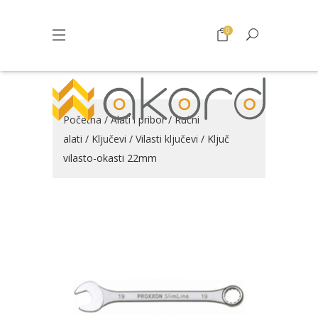
0
Početna
/
Alati i pribor
/
Ručni
alati
/
Ključevi
/
Vilasti ključevi
/ Ključ
vilasto-okasti 22mm