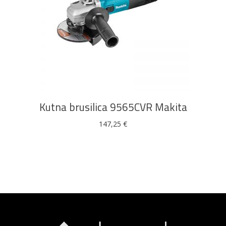
DODAJ U KOŠARICU
Kutna brusilica 9565CVR Makita
147,25
€