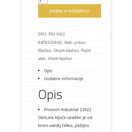
vilasto-
DODAJ U KOŠARICU
okasti
Bijela
Metalna
Elektromaterijal
Vijčana
Okovi
22mm
tehnika
galanterija
roba
za
namještaj
količina
SKU:
PX23922
KATEGORIJE:
Alati i pribor
,
Ključevi
,
Okasti ključevi
,
Ručni
alati
,
Vilasti ključevi
Bicikli
Opis
Dodatne informacije
Opis
Proxxon Industrial 23922
SlimLine ključe izrađen je od
krom-vandij čelika, pažljivo