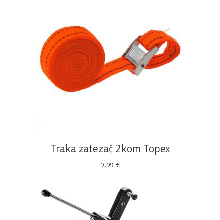
DODAJ U KOŠARICU
Traka zatezač 2kom Topex
9,99
€