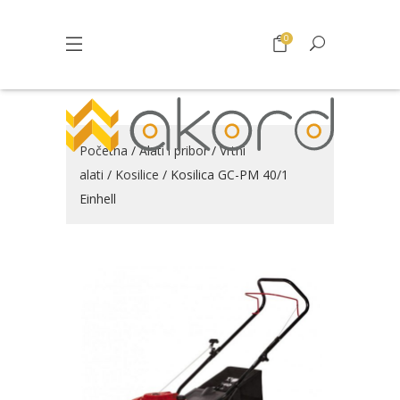
0
Početna
/
Alati i pribor
/
Vrtni
alati
/
Kosilice
/ Kosilica GC-PM 40/1
Einhell