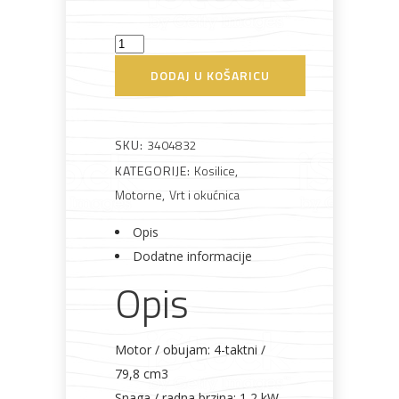
Kosilica
GC-
DODAJ U KOŠARICU
PM
Bijela
Metalna
Elektromaterijal
Vijčana
Okovi
tehnika
galanterija
roba
za
40/1
namještaj
Einhell
SKU:
3404832
količina
KATEGORIJE:
Kosilice
,
Motorne
,
Vrt i okućnica
Bicikli
Opis
Dodatne informacije
Opis
Motor / obujam: 4-taktni /
79,8 cm3
Snaga / radna brzina: 1,2 kW