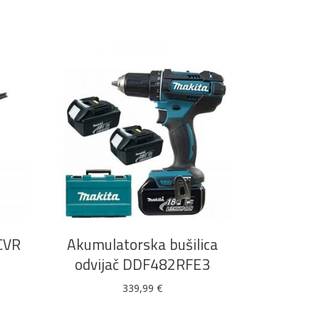
DODAJ U KOŠARICU
5CVR
Akumulatorska bušilica
odvijač DDF482RFE3
339,99
€