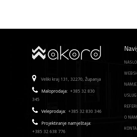
Navi
NASLO
WEBS
Veliki kraj 131, 32270, Županja
NAMJE
Maloprodaja:
+385 32 830
USLUG
345
REFER
Veleprodaja:
+385 32 830 346
O NA
Projektiranje namještaja:
KONTA
+385 32 638 776