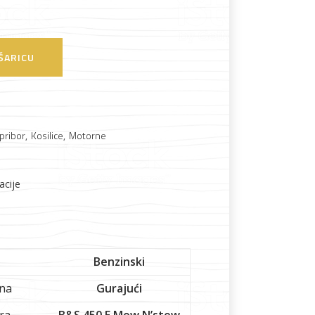
ŠARICU
Boje i lakovi
 pribor
,
Kosilice
,
Motorne
acije
l
Vijčana roba
Benzinski
na
Gurajući