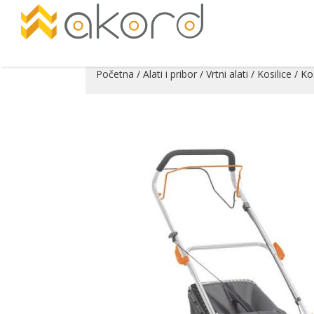
Početna
/
Alati i pribor
/
Vrtni alati
/
Kosilice
/ Ko
Pogledajte