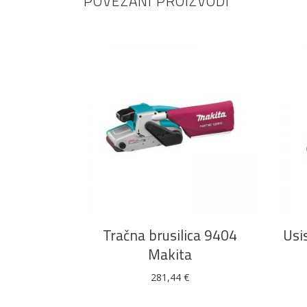
POVEZANI PROIZVODI
DODAJ U KOŠARICU
Tračna brusilica 9404
Usi
Makita
281,44
€