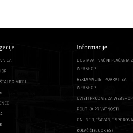
gacija
Informacije
VNICA
DOSTAVA I NAČINI PLAĆANJA 
WEBSHOP
HOP
REKLAMACIJE I POVRATI ZA
ŠTAJ PO MJERI
WEBSHOP
E
UVJETI PRODAJE ZA WEBSHOP
ENCE
POLITIKA PRIVATNOSTI
MA
ONLINE RJEŠAVANJE SPOROV
KT
KOLAČIĆI (COOKIES)