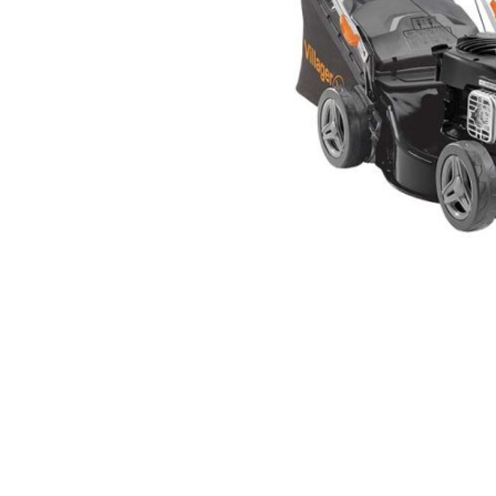
AKCIJA!
Pločasti
materijali
Građevinski
Vodomaterijal
materijali