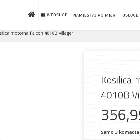
WEBSHOP
NAMJEŠTAJ PO MJERI
USLUGE
silica motorna Falcon 4010B Villager
Kosilica 
4010B Vi
356,
 što je novo u ponudi
Samo 3 komad(a) 