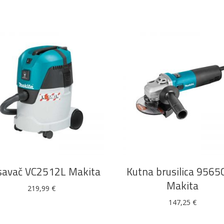
DODAJ U KOŠARICU
DODAJ U KOŠARICU
savač VC2512L Makita
Kutna brusilica 956
Makita
219,99
€
147,25
€