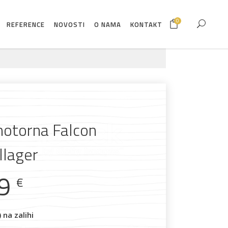
0
REFERENCE
NOVOSTI
O NAMA
KONTAKT
motorna Falcon
llager
99
€
na zalihi