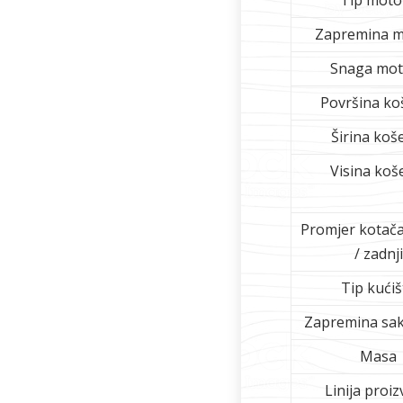
Tip moto
Zapremina m
Snaga mot
Površina ko
Širina koš
Visina koš
Promjer kotača
/ zadnji
Tip kućiš
Zapremina sak
Masa
Linija proi