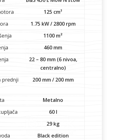
ra
B&S 450 E Mow N’stow
otora
125 cm³
ora
1.75 kW / 2800 rpm
šenja
1100 m²
enja
460 mm
enja
22 – 80 mm (6 nivoa,
centralno)
 prednji
200 mm / 200 mm
ta
Metalno
upljača
60 l
29 kg
zvoda
Black edition