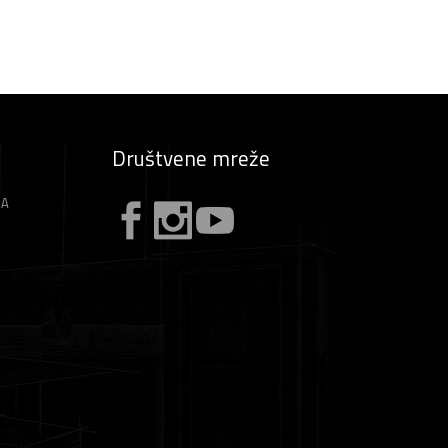
Društvene mreže
ZA
A