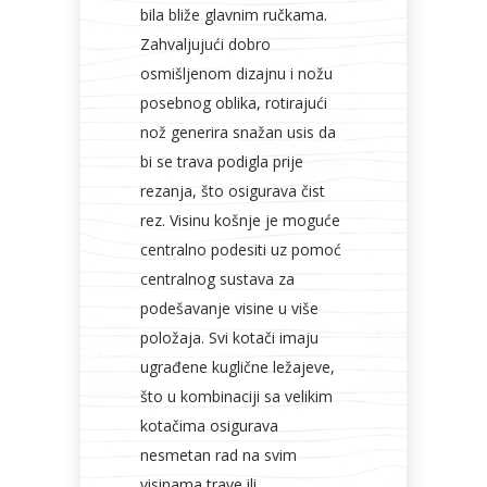
bila bliže glavnim ručkama.
Zahvaljujući dobro
osmišljenom dizajnu i nožu
posebnog oblika, rotirajući
nož generira snažan usis da
bi se trava podigla prije
rezanja, što osigurava čist
rez. Visinu košnje je moguće
centralno podesiti uz pomoć
centralnog sustava za
podešavanje visine u više
položaja. Svi kotači imaju
ugrađene kuglične ležajeve,
što u kombinaciji sa velikim
kotačima osigurava
nesmetan rad na svim
visinama trave ili