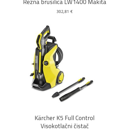
Rezna brusilica LW1400 Makita
302,81
€
DODAJ U KOŠARICU
Kärcher K5 Full Control
Visokotlačni čistač