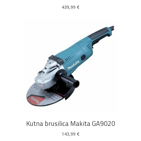
439,99
€
DODAJ U KOŠARICU
Kutna brusilica Makita GA9020
143,99
€