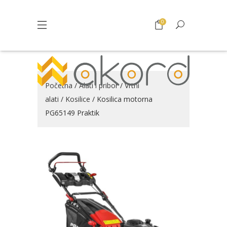
0
Početna
/
Alati i pribor
/
Vrtni
alati
/
Kosilice
/ Kosilica motorna
PG65149 Praktik