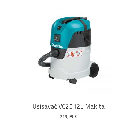
DODAJ U KOŠARICU
Usisavač VC2512L Makita
219,99
€