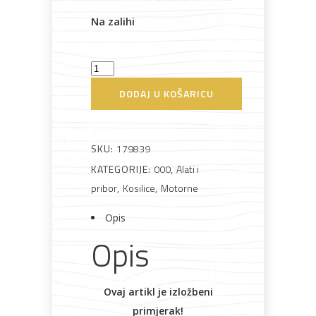
Na zalihi
Kosilica
Rasvjeta
Boje i
Građevinski
Vodomaterijal
Vrata i
motorna
lakovi
materijali
dovratnici
DODAJ U KOŠARICU
PG65149
Praktik
količina
SKU:
179839
KATEGORIJE:
000
,
Alati i
Bijela
Metalna
Elektromaterijal
Vijčana
Okovi
pribor
,
Kosilice
,
Motorne
tehnika
galanterija
roba
za
namještaj
Opis
Opis
Bicikli
Ovaj artikl je izložbeni
primjerak!