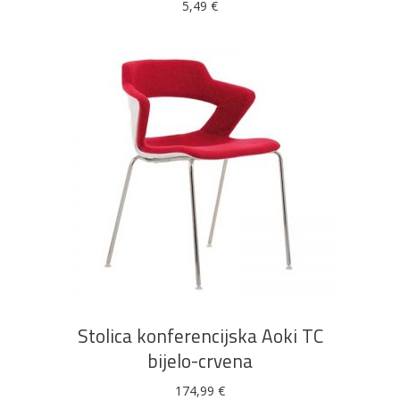
5,49
€
DODAJ U KOŠARICU
Stolica konferencijska Aoki TC
bijelo-crvena
174,99
€