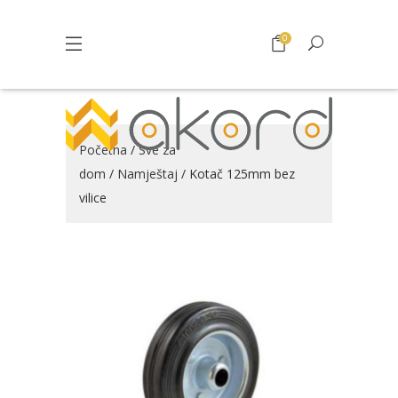
0
Početna
/
Sve za
dom
/
Namještaj
/ Kotač 125mm bez
vilice