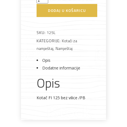
125mm
DODAJ U KOŠARICU
Bijela
Metalna
Elektromaterijal
Vijčana
Okovi
bez
tehnika
galanterija
roba
za
namještaj
vilice
količina
SKU:
125L
KATEGORIJE:
Kotači za
namještaj
,
Namještaj
Bicikli
Opis
Dodatne informacije
Opis
Kotač FI 125 bez vilice /PB