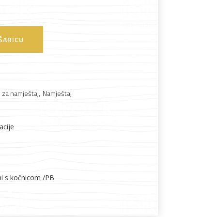
Boje i lakovi
ŠARICU
i za namještaj
,
Namještaj
l
Vijčana roba
acije
ni s kočnicom /PB