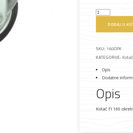
Kotač
Alati i pribor
Vrt i okućnica
Zaštitna
Rasvjeta
160mm
odjeća
DODAJ U KO
okretni
s
kočnicom
SKU:
160OPK
količina
KATEGORIJE:
Kotač
Vrata i
Bijela tehnika
Metalna
Elektromaterija
Opis
dovratnici
galanterija
Dodatne inform
Opis
Kotač FI 160 okret