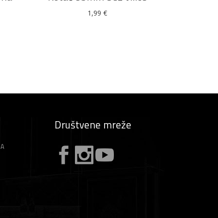
1,99
€
Društvene mreže
ZA