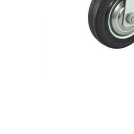
AKCIJA!
Pločasti
materijali
Građevinski
Vodomaterijal
materijali
Okovi za
Bicikli
namještaj