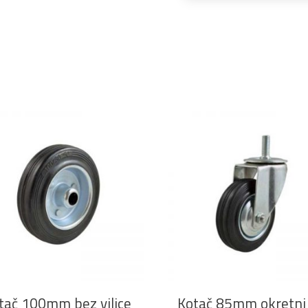
DODAJ U KOŠARICU
DODAJ U KOŠARICU
tač 100mm bez vilice
Kotač 85mm okretni