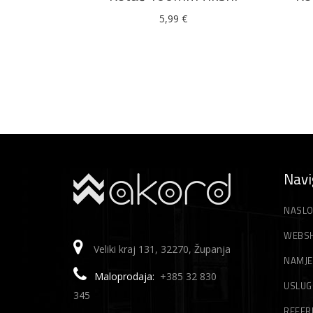
5,99
€
Navi
NASLO
WEBS
Veliki kraj 131, 32270, Županja
NAMJE
Maloprodaja:
+385 32 830
USLUG
345
REFER