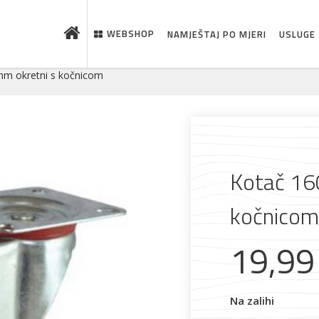
WEBSHOP
NAMJEŠTAJ PO MJERI
USLUGE
m okretni s kočnicom
Kotač 16
kočnicom
 što je novo u ponudi
19,9
Na zalihi