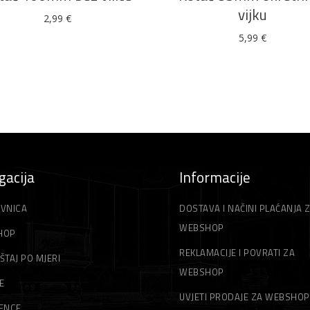
vijku
2,99
€
5,99
€
gacija
Informacije
VNICA
DOSTAVA I NAČINI PLAĆANJA 
WEBSHOP
HOP
REKLAMACIJE I POVRATI ZA
ŠTAJ PO MJERI
WEBSHOP
E
UVJETI PRODAJE ZA WEBSHOP
ENCE