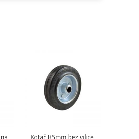
DODAJ U KOŠARICU
 na
Kotač 85mm bez vilice