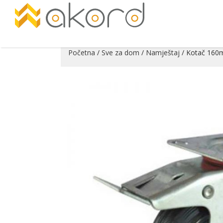
Početna
/
Sve za dom
/
Namještaj
/ Kotač 160m
Pogledajte