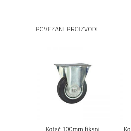
POVEZANI PROIZVODI
DODAJ U KOŠARICU
Kotač 100mm fiksni
Ko