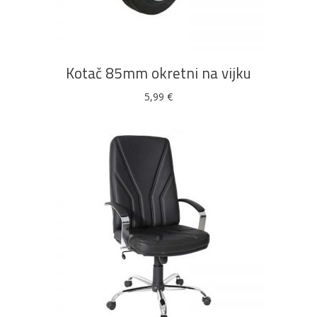
DODAJ U KOŠARICU
Kotač 85mm okretni na vijku
5,99
€
DODAJ U KOŠARICU