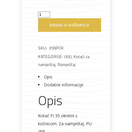
Kotač
Bijela
Metalna
Elektromaterijal
Vijčana
Okovi
tehnika
galanterija
roba
za
35
namještaj
DODAJ U KOŠARICU
mm
okretni
s
SKU:
35NPOK
kočnicom
KATEGORIJE:
000
,
Kotači za
Bicikli
količina
namještaj
,
Namještaj
Opis
Dodatne informacije
Opis
Kotač FI 35 okretni s
kočnicom. Za namještaj. PU
/PB