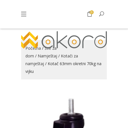
0
Početna
/
Sve za
dom
/
Namještaj
/
Kotači za
namještaj
/ Kotač 63mm okretni 70kg na
vijku