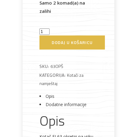
Samo 2 komad(a) na
zalihi
Bijela
Metalna
Elektromaterijal
Vijčana
Okovi
tehnika
galanterija
roba
za
namještaj
Kotač
63mm
DODAJ U KOŠARICU
okretni
70kg
Bicikli
na
SKU:
63OPŠ
vijku
KATEGORIJA:
Kotači za
količina
namještaj
Opis
Dodatne informacije
Opis
Kotač FI 63 okretni na vijku