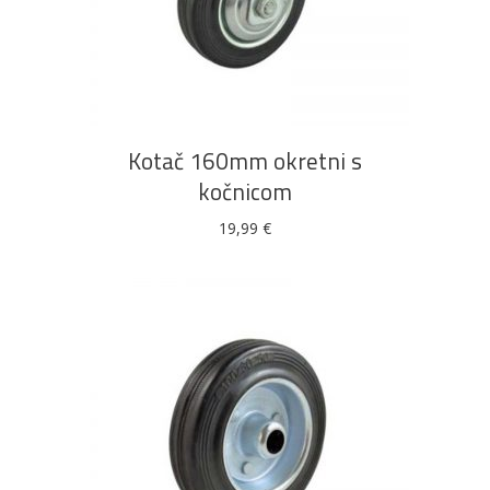
DODAJ U KOŠARICU
Kotač 160mm okretni s
kočnicom
19,99
€