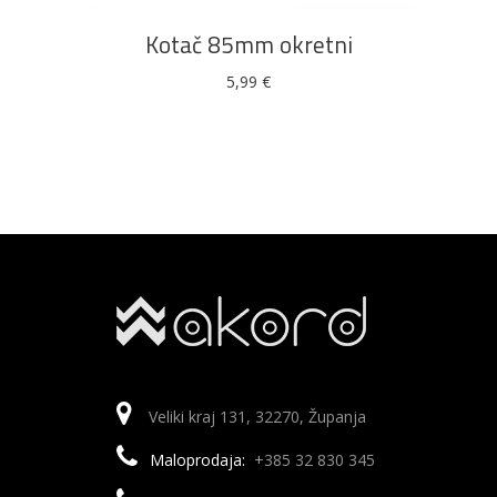
Kotač 85mm okretni
5,99
€
Veliki kraj 131, 32270, Županja
Maloprodaja:
+385 32 830 345