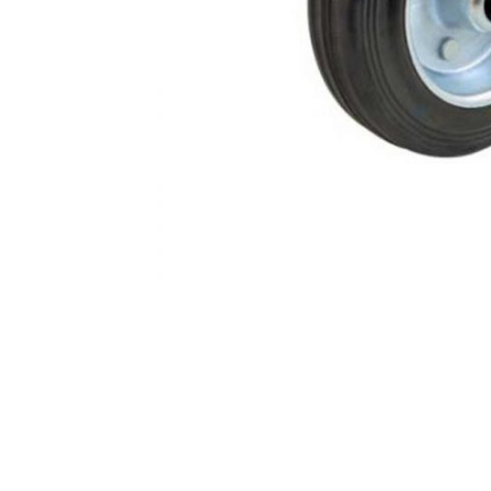
AKCIJA!
Pločasti
materijali
Građevinski
Vodomaterijal
materijali
Okovi za
Bicikli
namještaj