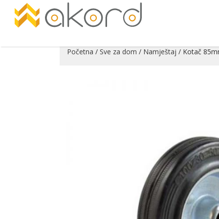
Početna
/
Sve za dom
/
Namještaj
/ Kotač 85mm
Pogledajte