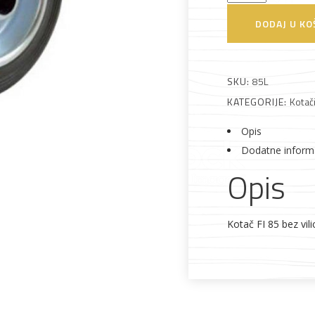
85mm
DODAJ U KO
Alati i pribor
Vrt i okućnica
Zaštitna
Rasvjeta
bez
odjeća
vilice
količina
SKU:
85L
KATEGORIJE:
Kotač
Opis
Dodatne inform
Vrata i
Bijela tehnika
Metalna
Elektromaterija
dovratnici
galanterija
Opis
Kotač FI 85 bez vil