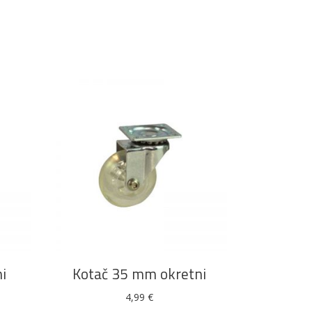
DODAJ U KOŠARICU
i
Kotač 35 mm okretni
4,99
€