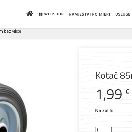
WEBSHOP
NAMJEŠTAJ PO MJERI
USLUGE
 bez vilice
Kotač 85
1,99
€
 što je novo u ponudi
Na zalihi
Kotač