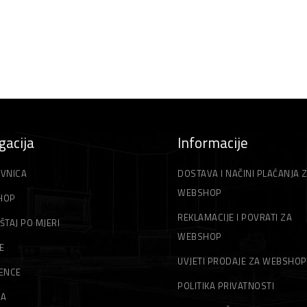
gacija
Informacije
VNICA
DOSTAVA I NAČINI PLAĆANJA 
WEBSHOP
HOP
REKLAMACIJE I POVRATI ZA
ŠTAJ PO MJERI
WEBSHOP
E
UVJETI PRODAJE ZA WEBSHOP
ENCE
POLITIKA PRIVATNOSTI
MA