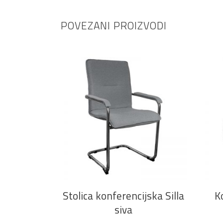
POVEZANI PROIZVODI
DODAJ U KOŠARICU
Stolica konferencijska Silla
K
siva