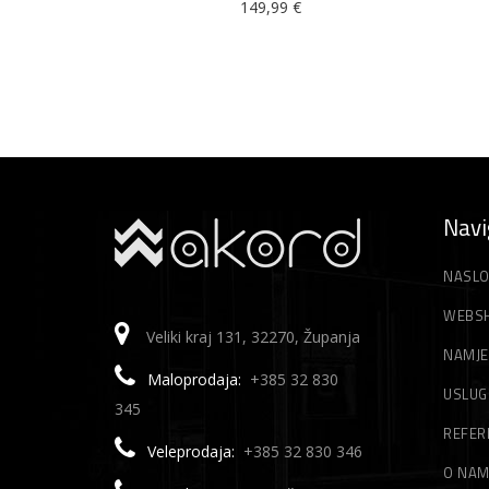
149,99
€
Navi
NASLO
WEBS
Veliki kraj 131, 32270, Županja
NAMJE
Maloprodaja:
+385 32 830
USLUG
345
REFER
Veleprodaja:
+385 32 830 346
O NA