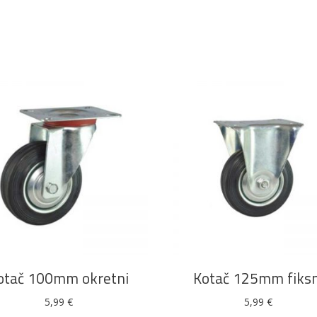
DODAJ U KOŠARICU
DODAJ U KOŠARICU
otač 100mm okretni
Kotač 125mm fiksn
5,99
€
5,99
€