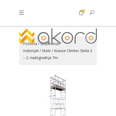
0
Početna
/
Građevinski
materijali
/
Skele
/ Krause Climtec Skela 2
– 2. nadogradnja 7m