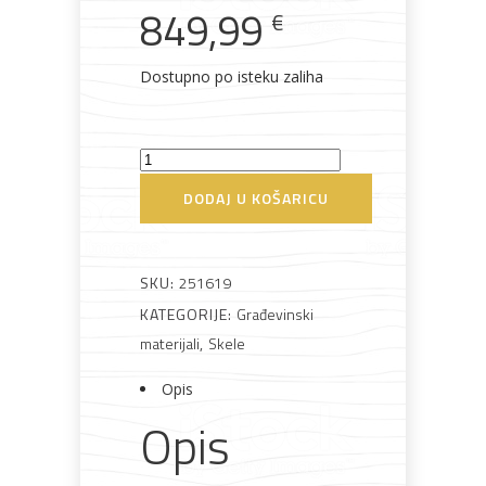
849,99
€
Rasvjeta
Boje i
Građevinski
Vodomaterijal
Vrata i
lakovi
materijali
dovratnici
Dostupno po isteku zaliha
Krause
Climtec
DODAJ U KOŠARICU
Bijela
Metalna
Elektromaterijal
Vijčana
Okovi
Skela
tehnika
galanterija
roba
za
namještaj
2
-
SKU:
251619
2.
KATEGORIJE:
Građevinski
nadogradnja
materijali
,
Skele
7m
Bicikli
Opis
količina
Opis