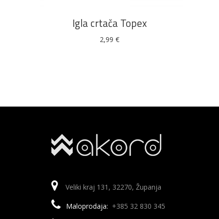
Igla crtača Topex
2,99
€
Veliki kraj 131, 32270, Županja
Maloprodaja:
+385 32 830 345