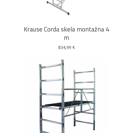
Krause Corda skela montažna 4
m
834,99
€
DODAJ U KOŠARICU