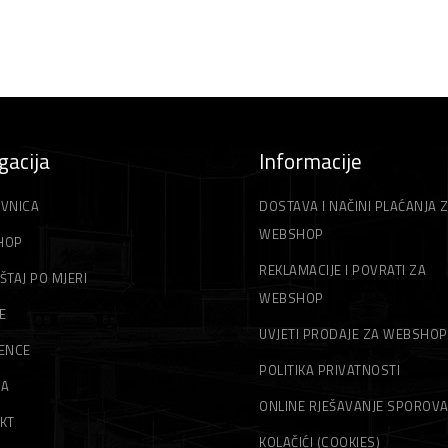
gacija
Informacije
VNICA
DOSTAVA I NAČINI PLAĆANJA 
WEBSHOP
HOP
REKLAMACIJE I POVRATI ZA
ŠTAJ PO MJERI
WEBSHOP
E
UVJETI PRODAJE ZA WEBSHOP
ENCE
POLITIKA PRIVATNOSTI
MA
ONLINE RJEŠAVANJE SPOROV
KT
KOLAČIĆI (COOKIES)