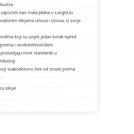
skustva.
 započelo kao mala pilana u Lungötzu
novativnim idejama iznova i iznova, iz svoje
vodima koji su uvijek jedan korak ispred.
gonima i visokotehnološkim
 postavljaju nove standarde u
dustriji.
 koji svakodnevno žive od strasti prema
.
cu ideja!