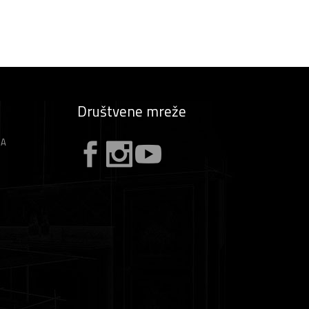
Društvene mreže
ZA
A