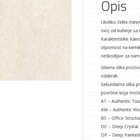
Opis
Ukoliko želite mini
svoj zid kuhinje sa
Karakteristike Kain
Alati i pribor
Vrt i okućnica
Zaštitna
Rasvjeta
odjeća
otpornost na kemikal
neškodljive za nami
Glavna slika proizv
odabrali.
Sekundarna slika pr
površine koja može 
Vrata i
Bijela tehnika
Metalna
Elektromaterija
dovratnici
galanterija
AT – Authentic To
AW – Authentic W
BS – Office Structu
DC – Deep Crystal
DP – Deep Painted