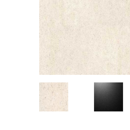
AKCIJA!
Pločasti
materijali
Građevinski
Vodomaterijal
materijali