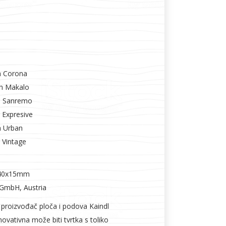
h Corona
h Makalo
h Sanremo
 Expresive
h Urban
 Vintage
640x15mm
 GmbH, Austria
 proizvođač ploča i podova Kaindl
novativna može biti tvrtka s toliko