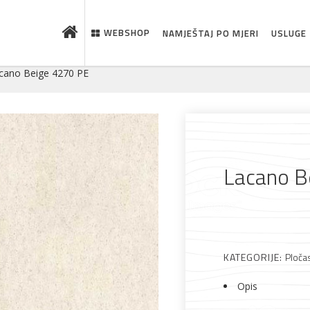
WEBSHOP
NAMJEŠTAJ PO MJERI
USLUGE
cano Beige 4270 PE
Lacano B
KATEGORIJE:
Pločas
 što je novo u ponudi
Opis