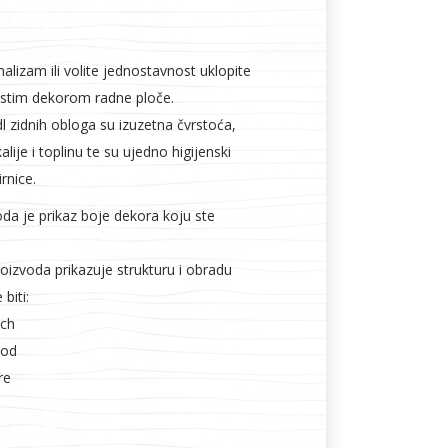
malizam ili volite jednostavnost uklopite
 istim dekorom radne ploče.
dl zidnih obloga su izuzetna čvrstoća,
Boje i lakovi
ije i toplinu te su ujedno higijenski
rnice.
oda je prikaz boje dekora koju ste
oizvoda prikazuje strukturu i obradu
biti:
l
Vijčana roba
uch
ood
re