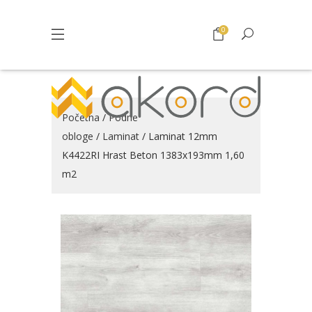
0
Početna
/
Podne
obloge
/
Laminat
/ Laminat 12mm
K4422RI Hrast Beton 1383x193mm 1,60
m2