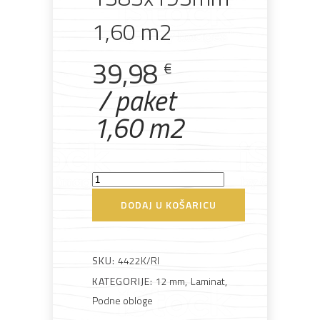
1,60 m2
39,98
Bijela
Metalna
Elektromaterijal
Vijčana
Okovi
€
tehnika
galanterija
roba
za
namještaj
/ paket
1,60 m2
Bicikli
Laminat
12mm
DODAJ U KOŠARICU
K4422RI
Hrast
Beton
SKU:
4422K/RI
1383x193mm
KATEGORIJE:
12 mm
,
Laminat
,
1,60
Podne obloge
m2