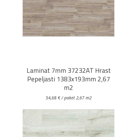
DODAJ U KOŠARICU
Laminat 7mm 37232AT Hrast
Pepeljasti 1383x193mm 2,67
m2
34,68
€
/ paket 2,67 m2