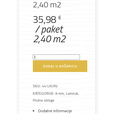
2,40 m2
35,98
€
Bijela
Metalna
Elektromaterijal
Vijčana
Okovi
tehnika
galanterija
roba
za
/ paket
namještaj
2,40 m2
Laminatni
Bicikli
pod/AK
DODAJ U KOŠARICU
K4412AV
8mm
1383x193x8mm
SKU:
4412K/AV
2,40
KATEGORIJE:
8 mm
,
Laminat
,
m2
Podne obloge
količina
Dodatne informacije