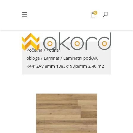
0
Početna
/
Podne
obloge
/
Laminat
/ Laminatni pod/AK
K4412AV 8mm 1383x193x8mm 2,40 m2