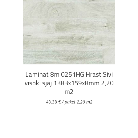
DODAJ U KOŠARICU
Laminat 8m 0251HG Hrast Sivi
visoki sjaj 1383x159x8mm 2,20
m2
48,38
€
/ paket 2,20 m2