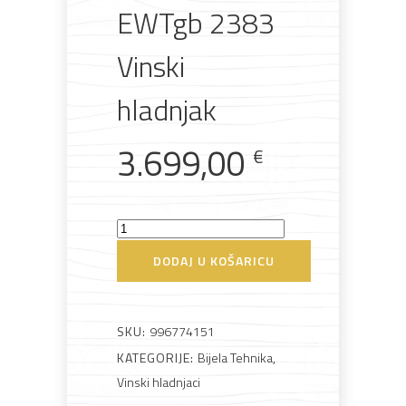
EWTgb 2383
Rasvjeta
Boje i
Građevinski
Vodomaterijal
Vrata i
Vinski
lakovi
materijali
dovratnici
hladnjak
3.699,00
€
Bijela
Metalna
Elektromaterijal
Vijčana
Okovi
tehnika
galanterija
roba
za
namještaj
Liebherr
EWTgb
DODAJ U KOŠARICU
2383
Vinski
Bicikli
hladnjak
SKU:
996774151
količina
KATEGORIJE:
Bijela Tehnika
,
Vinski hladnjaci