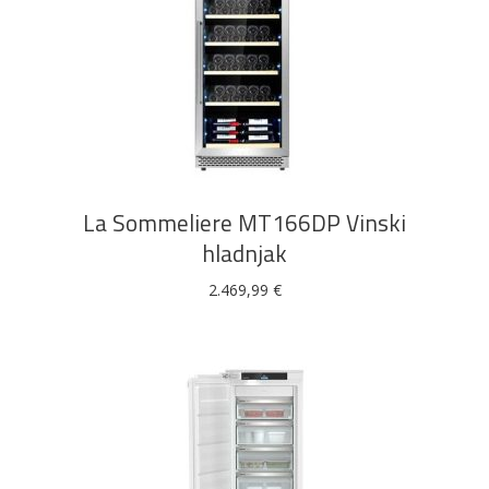
DODAJ U KOŠARICU
La Sommeliere MT166DP Vinski
hladnjak
2.469,99
€