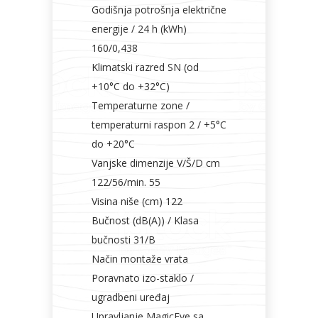
Godišnja potrošnja električne
energije / 24 h (kWh)
160/0,438
Klimatski razred SN (od
+10°C do +32°C)
Temperaturne zone /
temperaturni raspon 2 / +5°C
do +20°C
Vanjske dimenzije V/Š/D cm
122/56/min. 55
Visina niše (cm) 122
Bučnost (dB(A)) / Klasa
bučnosti 31/B
Način montaže vrata
Poravnato izo-staklo /
ugradbeni uređaj
Upravljanje MagicEye sa