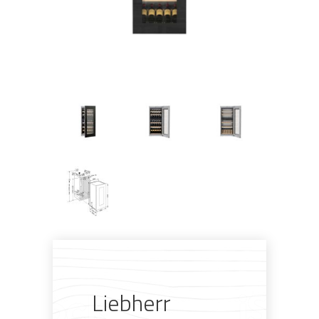
Pogledajte što je novo
u ponudi
AKCIJA!
Pločasti
Alati i
Vrt i
Zaštitna
materijali
pribor
okućnica
odjeća
Liebherr