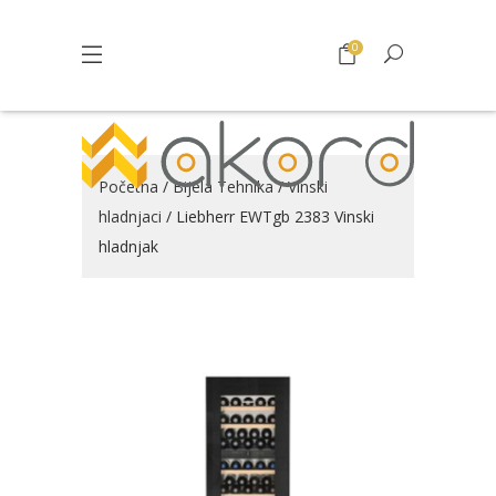
0
Početna
/
Bijela Tehnika
/
Vinski
hladnjaci
/ Liebherr EWTgb 2383 Vinski
hladnjak