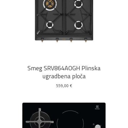
DODAJ U KOŠARICU
Smeg SRV864AOGH Plinska
ugradbena ploča
559,00
€