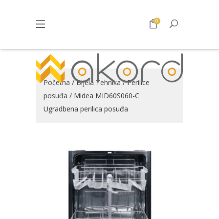
0
Početna
/
Bijela Tehnika
/
Perilice
posuđa
/ Midea MID60S060-C
Ugradbena perilica posuđa