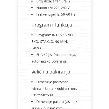
Broj držača tanjura: 2
Napon / V: 220-240 V
Frekvencija/Hz: 50-60 Hz
Program i funkcija
Program: INTENZIVNO,
EKO, STAKLO, 90 MIN,
BRZO
FUNKCIJA: Pola punjenja,
automatsko otvaranje
Veličina pakiranja
Dimenzije proizvoda
(visina × širina × dubina) mm:
815*550*598
Dimenzije paketa (visina ×
širina × dubina) mm: