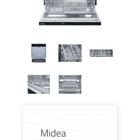
Pogledajte što je novo
u ponudi
Midea