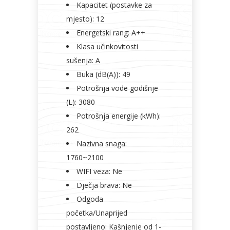
Kapacitet (postavke za
mjesto): 12
Energetski rang: A++
Klasa učinkovitosti
sušenja: A
Buka (dB(A)): 49
Potrošnja vode godišnje
(L): 3080
Potrošnja energije (kWh):
262
Nazivna snaga:
1760~2100
WIFI veza: Ne
Dječja brava: Ne
Odgoda
početka/Unaprijed
postavljeno: Kašnjenje od 1-