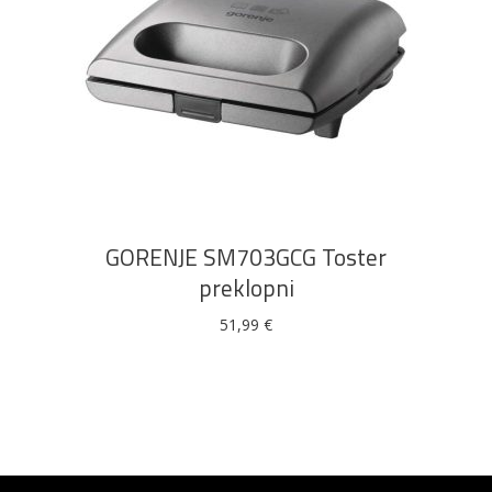
DODAJ U KOŠARICU
GORENJE SM703GCG Toster
preklopni
51,99
€