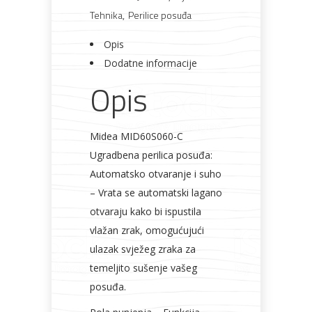
količina
Tehnika
,
Perilice posuđa
Bicikli
Opis
Dodatne informacije
Opis
Midea MID60S060-C
Ugradbena perilica posuđa:
Automatsko otvaranje i suho
– Vrata se automatski lagano
otvaraju kako bi ispustila
vlažan zrak, omogućujući
ulazak svježeg zraka za
temeljito sušenje vašeg
posuđa.