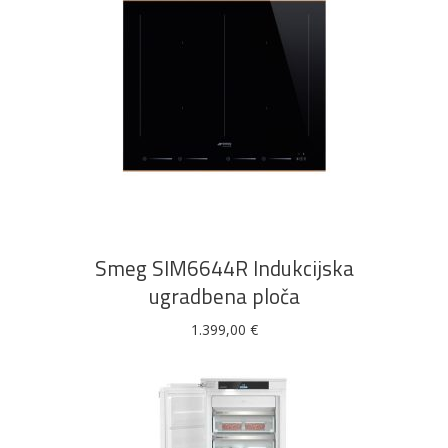
DODAJ U KOŠARICU
Smeg SIM6644R Indukcijska
ugradbena ploča
1.399,00
€