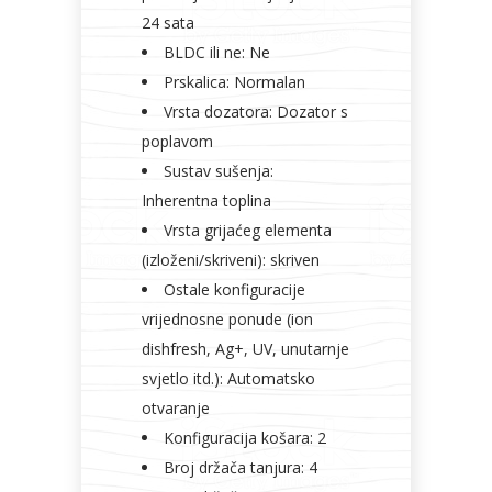
24 sata
BLDC ili ne: Ne
Prskalica: Normalan
Vrsta dozatora: Dozator s
poplavom
Sustav sušenja:
Inherentna toplina
Vrsta grijaćeg elementa
(izloženi/skriveni): skriven
Ostale konfiguracije
vrijednosne ponude (ion
dishfresh, Ag+, UV, unutarnje
svjetlo itd.): Automatsko
otvaranje
Konfiguracija košara: 2
Broj držača tanjura: 4